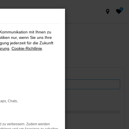
0
 Kommunikation mit Ihnen zu
stiken nur, wenn Sie uns Ihre
ung jederzeit für die Zukunft
ärung
,
Cookie-Richtlinie
.
Plug-In Hybrid
Maps, Chats,
nd zu verbessern. Zudem werden