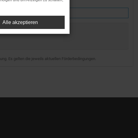
rfolgen und um Anzeigen zu schalten,
2+
Alle akzeptieren
ung. Es gelten die jeweils aktuellen Förderbedingungen.