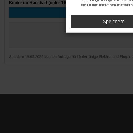
Technologien eingesetzt, die v
Kinder im Haushalt (unter 18J.):
die für Ihre Interessen relevant s
0
Speichern
Seit dem 19.05.2026 können Anträge für förderfähige Elektro- und Plug-in