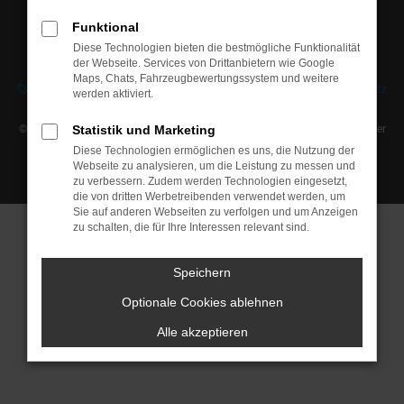
Funktional
Diese Technologien bieten die bestmögliche Funktionalität
der Webseite. Services von Drittanbietern wie Google
Maps, Chats, Fahrzeugbewertungssystem und weitere
Vertrag kündigen
Vertrag widerrufen
Impressum
AGB
Datenschutz
werden aktiviert.
Cookie Einstellungen
© 2026 Onlineshop für Neuwagen und junge Gebrauchtwagen | Traunreuter
Statistik und Marketing
Straße 16 | DE-93073 Neutraubling | info@audaris.de |
Webdesign by
Diese Technologien ermöglichen es uns, die Nutzung der
audaris.de
Webseite zu analysieren, um die Leistung zu messen und
zu verbessern. Zudem werden Technologien eingesetzt,
die von dritten Werbetreibenden verwendet werden, um
Sie auf anderen Webseiten zu verfolgen und um Anzeigen
zu schalten, die für Ihre Interessen relevant sind.
Speichern
Optionale Cookies ablehnen
Alle akzeptieren