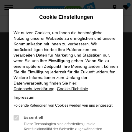
0
Zum
Hauptinhalt
Cookie Einstellungen
springen
Wir nutzen Cookies, um Ihnen die bestmögliche
Nutzung unserer Webseite zu ermöglichen und unsere
Kommunikation mit Ihnen zu verbessern. Wir
berücksichtigen hierbei Ihre Präferenzen und
verarbeiten Daten für Marketing und Statistiken nur,
wenn Sie uns Ihre Einwilligung geben. Wenn Sie zu
einem späteren Zeitpunkt Ihre Meinung ändern, können
Sie die Einwilligung jederzeit für die Zukunft widerrufen.
audaris GmbH
Weitere Informationen zum Umfang der
Traunreuter Straße 16
Datenverarbeitung finden Sie hier:
Datenschutzerklärung
,
Cookie-Richtlinie
.
DE-93073 Neutraubling
Impressum
E-Mail: info@audaris.de
Tel.: +49 9401 91171-0
Folgende Kategorien von Cookies werden von uns eingesetzt:
Fax: +49 9401 91171-12
Essentiell
Diese Technologien sind erforderlich, um die
Kernfunktionalität der Webseite zu gewährleisten.