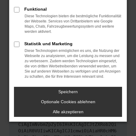
Das kann manchmal helfen, vorübergehende
Funktional
Probleme zu beheben.
Diese Technologien bieten die bestmögliche Funktionalität
Stelle sicher, dass dein Browser und dein
der Webseite. Services von Drittanbietern wie Google
Maps, Chats, Fahrzeugbewertungssystem und weitere
Betriebssystem auf dem neuesten Stand
werden aktiviert.
sind.
Veraltete Software birgt nicht nur ein
Statistik und Marketing
Sicherheitsrisiko, sondern kann auch dazu
Diese Technologien ermöglichen es uns, die Nutzung der
führen, dass bestimmte Funktionen nicht mehr
Webseite zu analysieren, um die Leistung zu messen und
unterstützt werden.
zu verbessern. Zudem werden Technologien eingesetzt,
die von dritten Werbetreibenden verwendet werden, um
Wende dich an den Webseitenbetreiber.
Sie auf anderen Webseiten zu verfolgen und um Anzeigen
Wenn du alle oben genannten Schritte versucht
zu schalten, die für Ihre Interessen relevant sind.
hast, kontaktiere uns bitte. Wir werden
versuchen, das Problem zu beheben. Du kannst
Speichern
uns diesen Text schicken, um uns bei der
Optionale Cookies ablehnen
Fehlersuche zu unterstützen:
Alle akzeptieren
ewogICJuYW1lIjogIk5ldHdvcmtFcnJvciIs
CiAgImNvbmZpZyI6IHsKICAgICJtZXRob2Qi
OiAiR0VUIiwKICAgICJ1cmwiOiAiaHR0cHM6