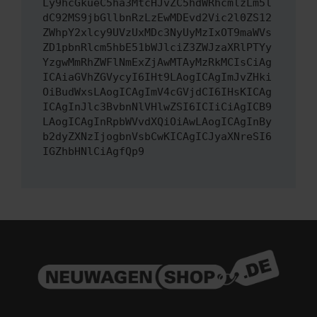
Ly9hcGkueC5ha3MtcHJvZC5hdWRhcmlzLm5l
dC92MS9jbGllbnRzLzEwMDEvd2Vic2l0ZS12
ZWhpY2xlcy9UVzUxMDc3NyUyMzIxOT9maWVs
ZD1pbnRlcm5hbE51bWJlciZ3ZWJzaXRlPTYy
YzgwMmRhZWFlNmExZjAwMTAyMzRkMCIsCiAg
ICAiaGVhZGVycyI6IHt9LAogICAgImJvZHki
OiBudWxsLAogICAgImV4cGVjdCI6IHsKICAg
ICAgInJlc3BvbnNlVHlwZSI6ICIiCiAgICB9
LAogICAgInRpbWVvdXQiOiAwLAogICAgInBy
b2dyZXNzIjogbnVsbCwKICAgICJyaXNreSI6
IGZhbHNlCiAgfQp9