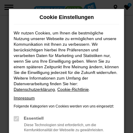
0
Zum
Hauptinhalt
Cookie Einstellungen
springen
Wir nutzen Cookies, um Ihnen die bestmögliche
Fehler: Network Error
Nutzung unserer Webseite zu ermöglichen und unsere
Beim Laden ist ein Fehler aufgetreten.
Kommunikation mit Ihnen zu verbessern. Wir
berücksichtigen hierbei Ihre Präferenzen und
Hier sind ein paar Tipps, die dir helfen können:
verarbeiten Daten für Marketing und Statistiken nur,
wenn Sie uns Ihre Einwilligung geben. Wenn Sie zu
Überprüfe deine Firewall und deine
einem späteren Zeitpunkt Ihre Meinung ändern, können
Internetverbindung.
Sie die Einwilligung jederzeit für die Zukunft widerrufen.
Laden andere Webseiten, zum Beispiel deine
Weitere Informationen zum Umfang der
Suchmaschine?
Datenverarbeitung finden Sie hier:
Datenschutzerklärung
,
Cookie-Richtlinie
.
Prüfe deine Browsererweiterungen.
Manche Erweiterungen, wie Werbeblocker,
Impressum
können das Laden bestimmter Seiten
Folgende Kategorien von Cookies werden von uns eingesetzt:
verhindern. Funktioniert die Seite in einem
anderen Browser oder in einem privaten
Essentiell
Fenster?
Diese Technologien sind erforderlich, um die
Kernfunktionalität der Webseite zu gewährleisten.
Starte dein Gerät neu.