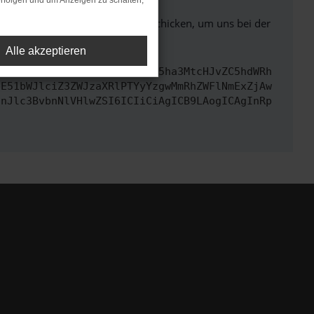
rfolgen und um Anzeigen zu schalten,
ben. Du kannst uns diesen Text schicken, um uns bei der
Alle akzeptieren
cmwiOiAiaHR0cHM6Ly9hcGkueC5ha3MtcHJvZC5hdWRh
bE51bWJlciZ3ZWJzaXRlPTYyYzgwMmRhZWFlNmExZjAw
InJlc3BvbnNlVHlwZSI6ICIiCiAgICB9LAogICAgInRp