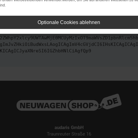
on dritten Werbetreibenden verwendet werden, um Sie auf anderen Webseiten zu ve
ind.
ontaktiere uns bitte. Wir werden versuchen, das Problem zu behe
Optionale Cookies ablehnen
vbmZpZyI6IHsKICAgICJtZXRob2QiOiAiR0VUIiwKICAgICJ1
2ZWhpY2xlcy9UWTAwMjE0MCUyMzIxOT9maWVsZD1pbnRlcm5h
gImJvZHkiOiBudWxsLAogICAgImV4cGVjdCI6IHsKICAgICAg
KICAgICJyaXNreSI6IGZhbHNlCiAgfQp9
audaris GmbH
Traunreuter Straße 16