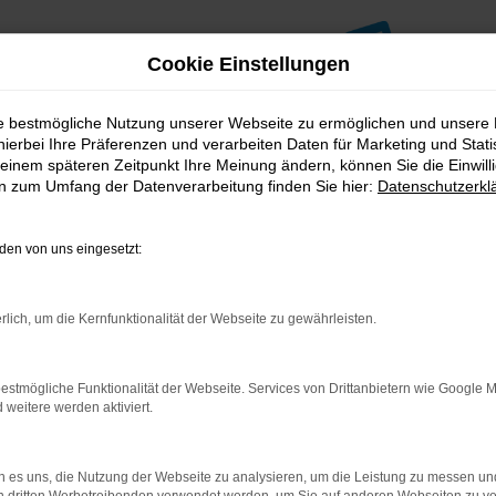
Cookie Einstellungen
ie bestmögliche Nutzung unserer Webseite zu ermöglichen und unsere
hierbei Ihre Präferenzen und verarbeiten Daten für Marketing und Stati
einem späteren Zeitpunkt Ihre Meinung ändern, können Sie die Einwillig
en zum Umfang der Datenverarbeitung finden Sie hier:
Datenschutzerkl
en von uns eingesetzt:
indung.
hine?
rlich, um die Kernfunktionalität der Webseite zu gewährleisten.
aden bestimmter Seiten verhindern. Funktioniert die Seite in e
estmögliche Funktionalität der Webseite. Services von Drittanbietern wie Google 
eitere werden aktiviert.
 zu beheben.
bssystem auf dem neuesten Stand sind.
ko, sondern kann auch dazu führen, dass bestimmte Funktionen nic
 es uns, die Nutzung der Webseite zu analysieren, um die Leistung zu messen u