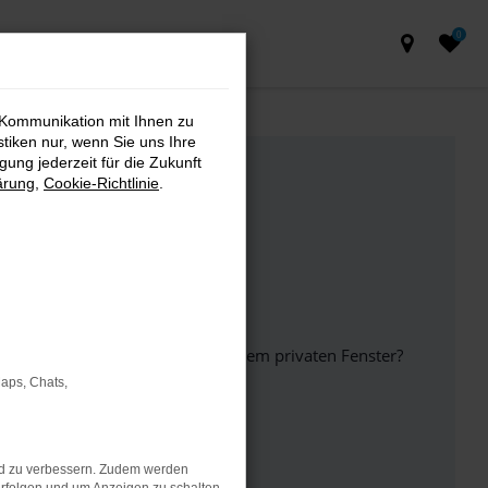
0
 Kommunikation mit Ihnen zu
stiken nur, wenn Sie uns Ihre
ung jederzeit für die Zukunft
ärung
,
Cookie-Richtlinie
.
inem anderen Browser oder in einem privaten Fenster?
Maps, Chats,
ht mehr unterstützt werden.
nd zu verbessern. Zudem werden