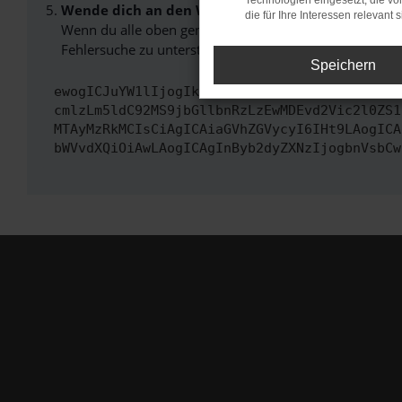
Technologien eingesetzt, die v
Wende dich an den Webseitenbetreiber.
die für Ihre Interessen relevant s
Wenn du alle oben genannten Schritte versucht hast, k
Fehlersuche zu unterstützen:
Speichern
ewogICJuYW1lIjogIk5ldHdvcmtFcnJvciIsCiAgImN
cmlzLm5ldC92MS9jbGllbnRzLzEwMDEvd2Vic2l0ZS1
MTAyMzRkMCIsCiAgICAiaGVhZGVycyI6IHt9LAogICA
bWVvdXQiOiAwLAogICAgInByb2dyZXNzIjogbnVsbCw