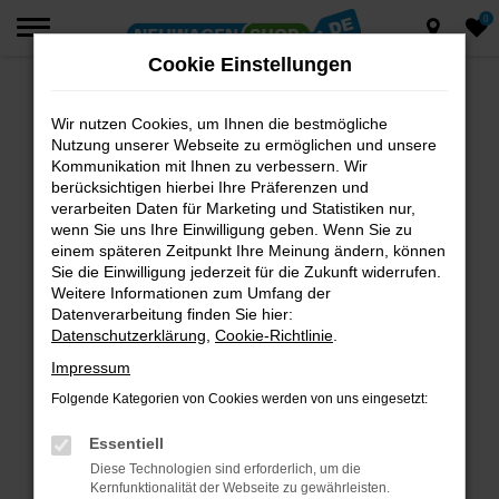
0
Zum
Hauptinhalt
Cookie Einstellungen
springen
Wir nutzen Cookies, um Ihnen die bestmögliche
Fehler: Network Error
Nutzung unserer Webseite zu ermöglichen und unsere
Beim Laden ist ein Fehler aufgetreten.
Kommunikation mit Ihnen zu verbessern. Wir
berücksichtigen hierbei Ihre Präferenzen und
Hier sind ein paar Tipps, die dir helfen können:
verarbeiten Daten für Marketing und Statistiken nur,
wenn Sie uns Ihre Einwilligung geben. Wenn Sie zu
Überprüfe deine Firewall und deine
einem späteren Zeitpunkt Ihre Meinung ändern, können
Internetverbindung.
Sie die Einwilligung jederzeit für die Zukunft widerrufen.
Laden andere Webseiten, zum Beispiel deine
Weitere Informationen zum Umfang der
Suchmaschine?
Datenverarbeitung finden Sie hier:
Datenschutzerklärung
,
Cookie-Richtlinie
.
Prüfe deine Browsererweiterungen.
Manche Erweiterungen, wie Werbeblocker,
Impressum
können das Laden bestimmter Seiten
Folgende Kategorien von Cookies werden von uns eingesetzt:
verhindern. Funktioniert die Seite in einem
anderen Browser oder in einem privaten
Essentiell
Fenster?
Diese Technologien sind erforderlich, um die
Kernfunktionalität der Webseite zu gewährleisten.
Starte dein Gerät neu.