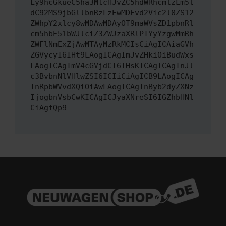
Ly9hcGkueC5ha3MtcHJvZC5hdWRhcmlzLm5l
dC92MS9jbGllbnRzLzEwMDEvd2Vic2l0ZS12
ZWhpY2xlcy8wMDAwMDAyOT9maWVsZD1pbnRl
cm5hbE51bWJlciZ3ZWJzaXRlPTYyYzgwMmRh
ZWFlNmExZjAwMTAyMzRkMCIsCiAgICAiaGVh
ZGVycyI6IHt9LAogICAgImJvZHkiOiBudWxs
LAogICAgImV4cGVjdCI6IHsKICAgICAgInJl
c3BvbnNlVHlwZSI6ICIiCiAgICB9LAogICAg
InRpbWVvdXQiOiAwLAogICAgInByb2dyZXNz
IjogbnVsbCwKICAgICJyaXNreSI6IGZhbHNl
CiAgfQp9