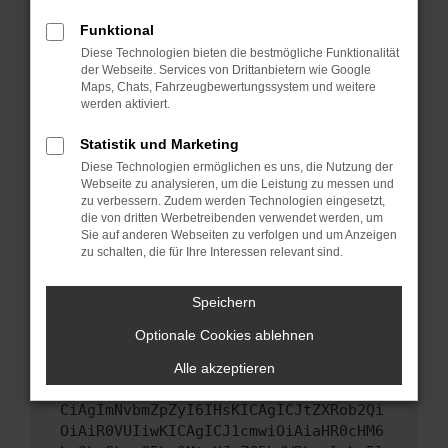
Das kann manchmal helfen, vorübergehende
Funktional
Probleme zu beheben.
Diese Technologien bieten die bestmögliche Funktionalität
Stelle sicher, dass dein Browser und dein
der Webseite. Services von Drittanbietern wie Google
Maps, Chats, Fahrzeugbewertungssystem und weitere
Betriebssystem auf dem neuesten Stand
werden aktiviert.
sind.
Veraltete Software birgt nicht nur ein
Statistik und Marketing
Sicherheitsrisiko, sondern kann auch dazu
Diese Technologien ermöglichen es uns, die Nutzung der
führen, dass bestimmte Funktionen nicht mehr
Webseite zu analysieren, um die Leistung zu messen und
unterstützt werden.
zu verbessern. Zudem werden Technologien eingesetzt,
die von dritten Werbetreibenden verwendet werden, um
Wende dich an den Webseitenbetreiber.
Sie auf anderen Webseiten zu verfolgen und um Anzeigen
Wenn du alle oben genannten Schritte versucht
zu schalten, die für Ihre Interessen relevant sind.
hast, kontaktiere uns bitte. Wir werden
versuchen, das Problem zu beheben. Du kannst
Speichern
uns diesen Text schicken, um uns bei der
Optionale Cookies ablehnen
Fehlersuche zu unterstützen:
Alle akzeptieren
ewogICJuYW1lIjogIk5ldHdvcmtFcnJvciIs
CiAgImNvbmZpZyI6IHsKICAgICJtZXRob2Qi
OiAiR0VUIiwKICAgICJ1cmwiOiAiaHR0cHM6