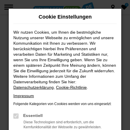
0
Zum
Hauptinhalt
Cookie Einstellungen
springen
Wir nutzen Cookies, um Ihnen die bestmögliche
Fehler: Network Error
Nutzung unserer Webseite zu ermöglichen und unsere
Beim Laden ist ein Fehler aufgetreten.
Kommunikation mit Ihnen zu verbessern. Wir
berücksichtigen hierbei Ihre Präferenzen und
Hier sind ein paar Tipps, die dir helfen können:
verarbeiten Daten für Marketing und Statistiken nur,
wenn Sie uns Ihre Einwilligung geben. Wenn Sie zu
Überprüfe deine Firewall und deine
einem späteren Zeitpunkt Ihre Meinung ändern, können
Internetverbindung.
Sie die Einwilligung jederzeit für die Zukunft widerrufen.
Laden andere Webseiten, zum Beispiel deine
Weitere Informationen zum Umfang der
Suchmaschine?
Datenverarbeitung finden Sie hier:
Datenschutzerklärung
,
Cookie-Richtlinie
.
Prüfe deine Browsererweiterungen.
Manche Erweiterungen, wie Werbeblocker,
Impressum
können das Laden bestimmter Seiten
Folgende Kategorien von Cookies werden von uns eingesetzt:
verhindern. Funktioniert die Seite in einem
anderen Browser oder in einem privaten
Essentiell
Fenster?
Diese Technologien sind erforderlich, um die
Kernfunktionalität der Webseite zu gewährleisten.
Starte dein Gerät neu.