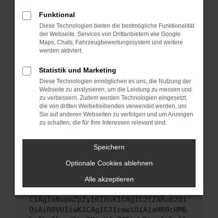
Das kann manchmal helfen, vorübergehende
Funktional
Probleme zu beheben.
Diese Technologien bieten die bestmögliche Funktionalität
Stelle sicher, dass dein Browser und dein
der Webseite. Services von Drittanbietern wie Google
Maps, Chats, Fahrzeugbewertungssystem und weitere
Betriebssystem auf dem neuesten Stand
werden aktiviert.
sind.
Veraltete Software birgt nicht nur ein
Statistik und Marketing
Sicherheitsrisiko, sondern kann auch dazu
Diese Technologien ermöglichen es uns, die Nutzung der
führen, dass bestimmte Funktionen nicht mehr
Webseite zu analysieren, um die Leistung zu messen und
unterstützt werden.
zu verbessern. Zudem werden Technologien eingesetzt,
die von dritten Werbetreibenden verwendet werden, um
Wende dich an den Webseitenbetreiber.
Sie auf anderen Webseiten zu verfolgen und um Anzeigen
Wenn du alle oben genannten Schritte versucht
zu schalten, die für Ihre Interessen relevant sind.
hast, kontaktiere uns bitte. Wir werden
versuchen, das Problem zu beheben. Du kannst
Speichern
uns diesen Text schicken, um uns bei der
Optionale Cookies ablehnen
Fehlersuche zu unterstützen:
Alle akzeptieren
ewogICJuYW1lIjogIk5ldHdvcmtFcnJvciIs
CiAgImNvbmZpZyI6IHsKICAgICJtZXRob2Qi
OiAiR0VUIiwKICAgICJ1cmwiOiAiaHR0cHM6