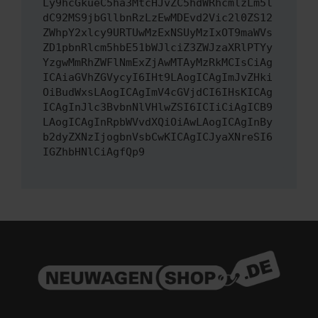
Ly9hcGkueC5ha3MtcHJvZC5hdWRhcmlzLm5l
dC92MS9jbGllbnRzLzEwMDEvd2Vic2l0ZS12
ZWhpY2xlcy9URTUwMzExNSUyMzIxOT9maWVs
ZD1pbnRlcm5hbE51bWJlciZ3ZWJzaXRlPTYy
YzgwMmRhZWFlNmExZjAwMTAyMzRkMCIsCiAg
ICAiaGVhZGVycyI6IHt9LAogICAgImJvZHki
OiBudWxsLAogICAgImV4cGVjdCI6IHsKICAg
ICAgInJlc3BvbnNlVHlwZSI6ICIiCiAgICB9
LAogICAgInRpbWVvdXQiOiAwLAogICAgInBy
b2dyZXNzIjogbnVsbCwKICAgICJyaXNreSI6
IGZhbHNlCiAgfQp9