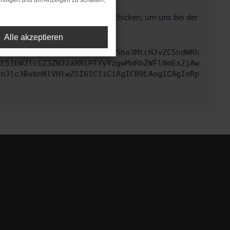
rfolgen und um Anzeigen zu schalten,
ben. Du kannst uns diesen Text schicken, um uns bei der
Alle akzeptieren
cmwiOiAiaHR0cHM6Ly9hcGkueC5ha3MtcHJvZC5hdWRh
bE51bWJlciZ3ZWJzaXRlPTYyYzgwMmRhZWFlNmExZjAw
InJlc3BvbnNlVHlwZSI6ICIiCiAgICB9LAogICAgInRp