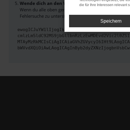
Technologien eingesetzt, die v
Wende dich an den Webseitenbetreiber.
die für Ihre Interessen relevant s
Wenn du alle oben genannten Schritte versucht hast, k
Fehlersuche zu unterstützen:
Speichern
ewogICJuYW1lIjogIk5ldHdvcmtFcnJvciIsCiAgImN
cmlzLm5ldC92MS9jbGllbnRzLzEwMDEvd2Vic2l0ZS1
MTAyMzRkMCIsCiAgICAiaGVhZGVycyI6IHt9LAogICA
bWVvdXQiOiAwLAogICAgInByb2dyZXNzIjogbnVsbCw