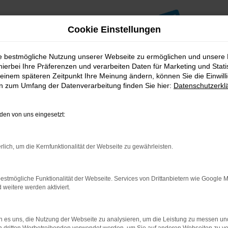
Cookie Einstellungen
ie bestmögliche Nutzung unserer Webseite zu ermöglichen und unsere
hierbei Ihre Präferenzen und verarbeiten Daten für Marketing und Stati
einem späteren Zeitpunkt Ihre Meinung ändern, können Sie die Einwillig
en zum Umfang der Datenverarbeitung finden Sie hier:
Datenschutzerkl
en von uns eingesetzt:
indung.
hine?
rlich, um die Kernfunktionalität der Webseite zu gewährleisten.
aden bestimmter Seiten verhindern. Funktioniert die Seite in e
estmögliche Funktionalität der Webseite. Services von Drittanbietern wie Google 
eitere werden aktiviert.
 zu beheben.
bssystem auf dem neuesten Stand sind.
ko, sondern kann auch dazu führen, dass bestimmte Funktionen nic
 es uns, die Nutzung der Webseite zu analysieren, um die Leistung zu messen u