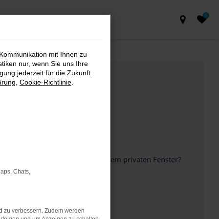
0
 Kommunikation mit Ihnen zu
stiken nur, wenn Sie uns Ihre
ung jederzeit für die Zukunft
ärung
,
Cookie-Richtlinie
.
inem anderen Browser oder in einem privaten Fenster?
Maps, Chats,
ht mehr unterstützt werden.
nd zu verbessern. Zudem werden