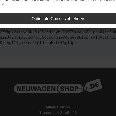
on dritten Werbetreibenden verwendet werden, um Sie auf anderen Webseiten zu ve
ind.
ontaktiere uns bitte. Wir werden versuchen, das Problem zu behe
Optionale Cookies ablehnen
vbmZpZyI6IHsKICAgICJtZXRob2QiOiAiR0VUIiwKICAgICJ1
2ZWhpY2xlcy83NzAxOTc0NiUyMzE1MT9maWVsZD1pbnRlcm5h
gImJvZHkiOiBudWxsLAogICAgImV4cGVjdCI6IHsKICAgICAg
KICAgICJyaXNreSI6IGZhbHNlCiAgfQp9
audaris GmbH
Traunreuter Straße 16