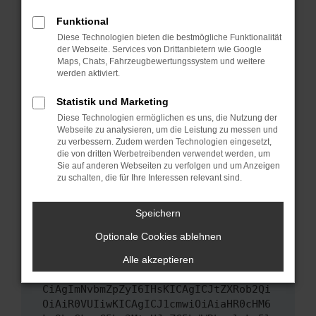
Das kann manchmal helfen, vorübergehende
Funktional
Probleme zu beheben.
Diese Technologien bieten die bestmögliche Funktionalität
Stelle sicher, dass dein Browser und dein
der Webseite. Services von Drittanbietern wie Google
Maps, Chats, Fahrzeugbewertungssystem und weitere
Betriebssystem auf dem neuesten Stand
werden aktiviert.
sind.
Veraltete Software birgt nicht nur ein
Statistik und Marketing
Sicherheitsrisiko, sondern kann auch dazu
Diese Technologien ermöglichen es uns, die Nutzung der
führen, dass bestimmte Funktionen nicht mehr
Webseite zu analysieren, um die Leistung zu messen und
unterstützt werden.
zu verbessern. Zudem werden Technologien eingesetzt,
die von dritten Werbetreibenden verwendet werden, um
Wende dich an den Webseitenbetreiber.
Sie auf anderen Webseiten zu verfolgen und um Anzeigen
Wenn du alle oben genannten Schritte versucht
zu schalten, die für Ihre Interessen relevant sind.
hast, kontaktiere uns bitte. Wir werden
versuchen, das Problem zu beheben. Du kannst
Speichern
uns diesen Text schicken, um uns bei der
Optionale Cookies ablehnen
Fehlersuche zu unterstützen:
Alle akzeptieren
ewogICJuYW1lIjogIk5ldHdvcmtFcnJvciIs
CiAgImNvbmZpZyI6IHsKICAgICJtZXRob2Qi
OiAiR0VUIiwKICAgICJ1cmwiOiAiaHR0cHM6