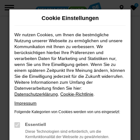
0
Zum
Hauptinhalt
Cookie Einstellungen
springen
Wir nutzen Cookies, um Ihnen die bestmögliche
Fehler: Network Error
Nutzung unserer Webseite zu ermöglichen und unsere
Beim Laden ist ein Fehler aufgetreten.
Kommunikation mit Ihnen zu verbessern. Wir
berücksichtigen hierbei Ihre Präferenzen und
Hier sind ein paar Tipps, die dir helfen können:
verarbeiten Daten für Marketing und Statistiken nur,
wenn Sie uns Ihre Einwilligung geben. Wenn Sie zu
Überprüfe deine Firewall und deine
einem späteren Zeitpunkt Ihre Meinung ändern, können
Internetverbindung.
Sie die Einwilligung jederzeit für die Zukunft widerrufen.
Laden andere Webseiten, zum Beispiel deine
Weitere Informationen zum Umfang der
Suchmaschine?
Datenverarbeitung finden Sie hier:
Datenschutzerklärung
,
Cookie-Richtlinie
.
Prüfe deine Browsererweiterungen.
Manche Erweiterungen, wie Werbeblocker,
Impressum
können das Laden bestimmter Seiten
Folgende Kategorien von Cookies werden von uns eingesetzt:
verhindern. Funktioniert die Seite in einem
anderen Browser oder in einem privaten
Essentiell
Fenster?
Diese Technologien sind erforderlich, um die
Kernfunktionalität der Webseite zu gewährleisten.
Starte dein Gerät neu.