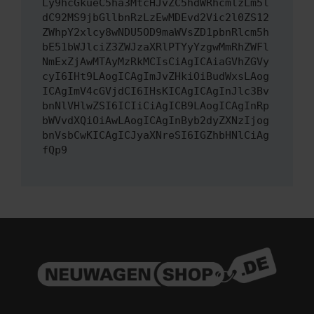
Ly9hcGkueC5ha3MtcHJvZC5hdWRhcmlzLm5l
dC92MS9jbGllbnRzLzEwMDEvd2Vic2l0ZS12
ZWhpY2xlcy8wNDU5OD9maWVsZD1pbnRlcm5h
bE51bWJlciZ3ZWJzaXRlPTYyYzgwMmRhZWFl
NmExZjAwMTAyMzRkMCIsCiAgICAiaGVhZGVy
cyI6IHt9LAogICAgImJvZHkiOiBudWxsLAog
ICAgImV4cGVjdCI6IHsKICAgICAgInJlc3Bv
bnNlVHlwZSI6ICIiCiAgICB9LAogICAgInRp
bWVvdXQiOiAwLAogICAgInByb2dyZXNzIjog
bnVsbCwKICAgICJyaXNreSI6IGZhbHNlCiAg
fQp9