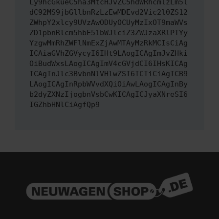
Ly9hcGkueC5ha3MtcHJvZC5hdWRhcmlzLm5l
dC92MS9jbGllbnRzLzEwMDEvd2Vic2l0ZS12
ZWhpY2xlcy9UVzAwODUyOCUyMzIxOT9maWVs
ZD1pbnRlcm5hbE51bWJlciZ3ZWJzaXRlPTYy
YzgwMmRhZWFlNmExZjAwMTAyMzRkMCIsCiAg
ICAiaGVhZGVycyI6IHt9LAogICAgImJvZHki
OiBudWxsLAogICAgImV4cGVjdCI6IHsKICAg
ICAgInJlc3BvbnNlVHlwZSI6ICIiCiAgICB9
LAogICAgInRpbWVvdXQiOiAwLAogICAgInBy
b2dyZXNzIjogbnVsbCwKICAgICJyaXNreSI6
IGZhbHNlCiAgfQp9