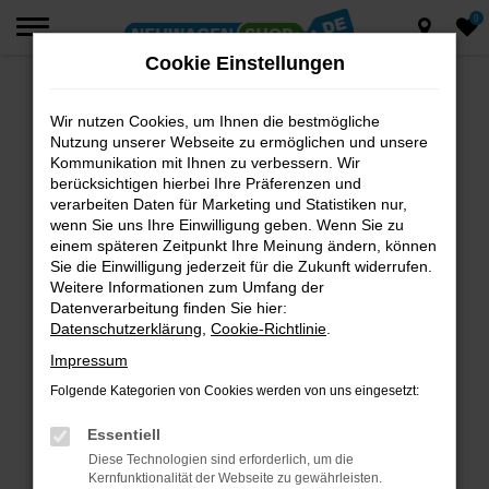
0
Zum
Hauptinhalt
Cookie Einstellungen
springen
Wir nutzen Cookies, um Ihnen die bestmögliche
Fehler: Network Error
Nutzung unserer Webseite zu ermöglichen und unsere
Beim Laden ist ein Fehler aufgetreten.
Kommunikation mit Ihnen zu verbessern. Wir
berücksichtigen hierbei Ihre Präferenzen und
Hier sind ein paar Tipps, die dir helfen können:
verarbeiten Daten für Marketing und Statistiken nur,
wenn Sie uns Ihre Einwilligung geben. Wenn Sie zu
Überprüfe deine Firewall und deine
einem späteren Zeitpunkt Ihre Meinung ändern, können
Internetverbindung.
Sie die Einwilligung jederzeit für die Zukunft widerrufen.
Laden andere Webseiten, zum Beispiel deine
Weitere Informationen zum Umfang der
Suchmaschine?
Datenverarbeitung finden Sie hier:
Datenschutzerklärung
,
Cookie-Richtlinie
.
Prüfe deine Browsererweiterungen.
Manche Erweiterungen, wie Werbeblocker,
Impressum
können das Laden bestimmter Seiten
Folgende Kategorien von Cookies werden von uns eingesetzt:
verhindern. Funktioniert die Seite in einem
anderen Browser oder in einem privaten
Essentiell
Fenster?
Diese Technologien sind erforderlich, um die
Kernfunktionalität der Webseite zu gewährleisten.
Starte dein Gerät neu.