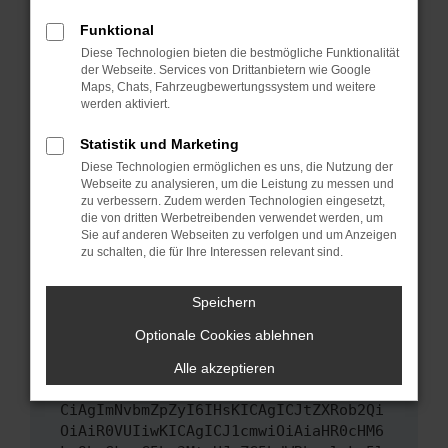
Das kann manchmal helfen, vorübergehende
Funktional
Probleme zu beheben.
Diese Technologien bieten die bestmögliche Funktionalität
Stelle sicher, dass dein Browser und dein
der Webseite. Services von Drittanbietern wie Google
Maps, Chats, Fahrzeugbewertungssystem und weitere
Betriebssystem auf dem neuesten Stand
werden aktiviert.
sind.
Veraltete Software birgt nicht nur ein
Statistik und Marketing
Sicherheitsrisiko, sondern kann auch dazu
Diese Technologien ermöglichen es uns, die Nutzung der
führen, dass bestimmte Funktionen nicht mehr
Webseite zu analysieren, um die Leistung zu messen und
unterstützt werden.
zu verbessern. Zudem werden Technologien eingesetzt,
die von dritten Werbetreibenden verwendet werden, um
Wende dich an den Webseitenbetreiber.
Sie auf anderen Webseiten zu verfolgen und um Anzeigen
Wenn du alle oben genannten Schritte versucht
zu schalten, die für Ihre Interessen relevant sind.
hast, kontaktiere uns bitte. Wir werden
versuchen, das Problem zu beheben. Du kannst
Speichern
uns diesen Text schicken, um uns bei der
Optionale Cookies ablehnen
Fehlersuche zu unterstützen:
Alle akzeptieren
ewogICJuYW1lIjogIk5ldHdvcmtFcnJvciIs
CiAgImNvbmZpZyI6IHsKICAgICJtZXRob2Qi
OiAiR0VUIiwKICAgICJ1cmwiOiAiaHR0cHM6