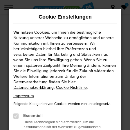
0
Zum
Hauptinhalt
Cookie Einstellungen
springen
Wir nutzen Cookies, um Ihnen die bestmögliche
Fehler: Network Error
Nutzung unserer Webseite zu ermöglichen und unsere
Beim Laden ist ein Fehler aufgetreten.
Kommunikation mit Ihnen zu verbessern. Wir
berücksichtigen hierbei Ihre Präferenzen und
Hier sind ein paar Tipps, die dir helfen können:
verarbeiten Daten für Marketing und Statistiken nur,
wenn Sie uns Ihre Einwilligung geben. Wenn Sie zu
Überprüfe deine Firewall und deine
einem späteren Zeitpunkt Ihre Meinung ändern, können
Internetverbindung.
Sie die Einwilligung jederzeit für die Zukunft widerrufen.
Laden andere Webseiten, zum Beispiel deine
Weitere Informationen zum Umfang der
Suchmaschine?
Datenverarbeitung finden Sie hier:
Datenschutzerklärung
,
Cookie-Richtlinie
.
Prüfe deine Browsererweiterungen.
Manche Erweiterungen, wie Werbeblocker,
Impressum
können das Laden bestimmter Seiten
Folgende Kategorien von Cookies werden von uns eingesetzt:
verhindern. Funktioniert die Seite in einem
anderen Browser oder in einem privaten
Essentiell
Fenster?
Diese Technologien sind erforderlich, um die
Kernfunktionalität der Webseite zu gewährleisten.
Starte dein Gerät neu.