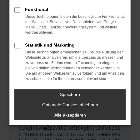
Das kann manchmal helfen, vorübergehende
Funktional
Probleme zu beheben.
Diese Technologien bieten die bestmögliche Funktionalität
Stelle sicher, dass dein Browser und dein
der Webseite. Services von Drittanbietern wie Google
Maps, Chats, Fahrzeugbewertungssystem und weitere
Betriebssystem auf dem neuesten Stand
werden aktiviert.
sind.
Veraltete Software birgt nicht nur ein
Statistik und Marketing
Sicherheitsrisiko, sondern kann auch dazu
Diese Technologien ermöglichen es uns, die Nutzung der
führen, dass bestimmte Funktionen nicht mehr
Webseite zu analysieren, um die Leistung zu messen und
unterstützt werden.
zu verbessern. Zudem werden Technologien eingesetzt,
die von dritten Werbetreibenden verwendet werden, um
Wende dich an den Webseitenbetreiber.
Sie auf anderen Webseiten zu verfolgen und um Anzeigen
Wenn du alle oben genannten Schritte versucht
zu schalten, die für Ihre Interessen relevant sind.
hast, kontaktiere uns bitte. Wir werden
versuchen, das Problem zu beheben. Du kannst
Speichern
uns diesen Text schicken, um uns bei der
Optionale Cookies ablehnen
Fehlersuche zu unterstützen:
Alle akzeptieren
ewogICJuYW1lIjogIk5ldHdvcmtFcnJvciIs
CiAgImNvbmZpZyI6IHsKICAgICJtZXRob2Qi
OiAiR0VUIiwKICAgICJ1cmwiOiAiaHR0cHM6