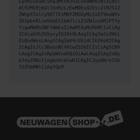
Ly9hcGkueC5ha3MtcHJvZC5hdWRhcmlzLm5l
dC92MS9jbGllbnRzLzEwMDEvd2Vic2l0ZS12
ZWhpY2xlcy9QTTEzMDY2MSUyMzIxOT9maWVs
ZD1pbnRlcm5hbE51bWJlciZ3ZWJzaXRlPTYy
YzgwMmRhZWFlNmExZjAwMTAyMzRkMCIsCiAg
ICAiaGVhZGVycyI6IHt9LAogICAgImJvZHki
OiBudWxsLAogICAgImV4cGVjdCI6IHsKICAg
ICAgInJlc3BvbnNlVHlwZSI6ICIiCiAgICB9
LAogICAgInRpbWVvdXQiOiAwLAogICAgInBy
b2dyZXNzIjogbnVsbCwKICAgICJyaXNreSI6
IGZhbHNlCiAgfQp9