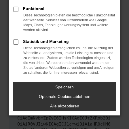
Das kann manchmal helfen, vorübergehende
Funktional
Probleme zu beheben.
Diese Technologien bieten die bestmögliche Funktionalität
Stelle sicher, dass dein Browser und dein
der Webseite. Services von Drittanbietern wie Google
Maps, Chats, Fahrzeugbewertungssystem und weitere
Betriebssystem auf dem neuesten Stand
werden aktiviert.
sind.
Veraltete Software birgt nicht nur ein
Statistik und Marketing
Sicherheitsrisiko, sondern kann auch dazu
Diese Technologien ermöglichen es uns, die Nutzung der
führen, dass bestimmte Funktionen nicht mehr
Webseite zu analysieren, um die Leistung zu messen und
unterstützt werden.
zu verbessern. Zudem werden Technologien eingesetzt,
die von dritten Werbetreibenden verwendet werden, um
Wende dich an den Webseitenbetreiber.
Sie auf anderen Webseiten zu verfolgen und um Anzeigen
Wenn du alle oben genannten Schritte versucht
zu schalten, die für Ihre Interessen relevant sind.
hast, kontaktiere uns bitte. Wir werden
versuchen, das Problem zu beheben. Du kannst
Speichern
uns diesen Text schicken, um uns bei der
Optionale Cookies ablehnen
Fehlersuche zu unterstützen:
Alle akzeptieren
ewogICJuYW1lIjogIk5ldHdvcmtFcnJvciIs
CiAgImNvbmZpZyI6IHsKICAgICJtZXRob2Qi
OiAiR0VUIiwKICAgICJ1cmwiOiAiaHR0cHM6