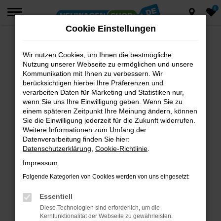
0
Zum
Hauptinhalt
Cookie Einstellungen
springen
Wir nutzen Cookies, um Ihnen die bestmögliche
Fehler: Network Error
Nutzung unserer Webseite zu ermöglichen und unsere
Beim Laden ist ein Fehler aufgetreten.
Kommunikation mit Ihnen zu verbessern. Wir
berücksichtigen hierbei Ihre Präferenzen und
Hier sind ein paar Tipps, die dir helfen können:
verarbeiten Daten für Marketing und Statistiken nur,
wenn Sie uns Ihre Einwilligung geben. Wenn Sie zu
Überprüfe deine Firewall und deine
einem späteren Zeitpunkt Ihre Meinung ändern, können
Internetverbindung.
Sie die Einwilligung jederzeit für die Zukunft widerrufen.
Laden andere Webseiten, zum Beispiel deine
Weitere Informationen zum Umfang der
Suchmaschine?
Datenverarbeitung finden Sie hier:
Datenschutzerklärung
,
Cookie-Richtlinie
.
Prüfe deine Browsererweiterungen.
Manche Erweiterungen, wie Werbeblocker,
Impressum
können das Laden bestimmter Seiten
Folgende Kategorien von Cookies werden von uns eingesetzt:
verhindern. Funktioniert die Seite in einem
anderen Browser oder in einem privaten
Essentiell
Fenster?
Diese Technologien sind erforderlich, um die
Kernfunktionalität der Webseite zu gewährleisten.
Starte dein Gerät neu.