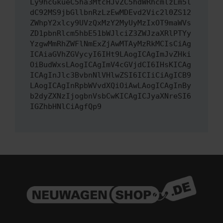
Ly9hcGkueC5ha3MtcHJvZC5hdWRhcmlzLm5l
dC92MS9jbGllbnRzLzEwMDEvd2Vic2l0ZS12
ZWhpY2xlcy9UVzQxMzY2MyUyMzIxOT9maWVs
ZD1pbnRlcm5hbE51bWJlciZ3ZWJzaXRlPTYy
YzgwMmRhZWFlNmExZjAwMTAyMzRkMCIsCiAg
ICAiaGVhZGVycyI6IHt9LAogICAgImJvZHki
OiBudWxsLAogICAgImV4cGVjdCI6IHsKICAg
ICAgInJlc3BvbnNlVHlwZSI6ICIiCiAgICB9
LAogICAgInRpbWVvdXQiOiAwLAogICAgInBy
b2dyZXNzIjogbnVsbCwKICAgICJyaXNreSI6
IGZhbHNlCiAgfQp9