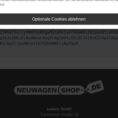
on dritten Werbetreibenden verwendet werden, um Sie auf anderen Webseiten zu ve
ind.
ontaktiere uns bitte. Wir werden versuchen, das Problem zu behe
Optionale Cookies ablehnen
vbmZpZyI6IHsKICAgICJtZXRob2QiOiAiR0VUIiwKICAgICJ1
2ZWhpY2xlcy9WWTAxNDgwMyUyMzIxOT9maWVsZD1pbnRlcm5h
gImJvZHkiOiBudWxsLAogICAgImV4cGVjdCI6IHsKICAgICAg
KICAgICJyaXNreSI6IGZhbHNlCiAgfQp9
audaris GmbH
Traunreuter Straße 16