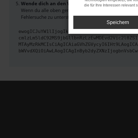
Technologien eingesetzt, die v
Wende dich an den Webseitenbetreiber.
die für Ihre Interessen relevant s
Wenn du alle oben genannten Schritte versucht hast, k
Fehlersuche zu unterstützen:
Speichern
ewogICJuYW1lIjogIk5ldHdvcmtFcnJvciIsCiAgImN
cmlzLm5ldC92MS9jbGllbnRzLzEwMDEvd2Vic2l0ZS1
MTAyMzRkMCIsCiAgICAiaGVhZGVycyI6IHt9LAogICA
bWVvdXQiOiAwLAogICAgInByb2dyZXNzIjogbnVsbCw