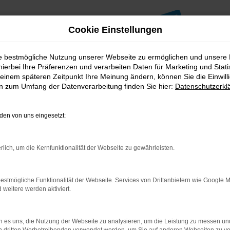
Cookie Einstellungen
ie bestmögliche Nutzung unserer Webseite zu ermöglichen und unsere
hierbei Ihre Präferenzen und verarbeiten Daten für Marketing und Stati
einem späteren Zeitpunkt Ihre Meinung ändern, können Sie die Einwillig
en zum Umfang der Datenverarbeitung finden Sie hier:
Datenschutzerkl
en von uns eingesetzt:
indung.
hine?
rlich, um die Kernfunktionalität der Webseite zu gewährleisten.
aden bestimmter Seiten verhindern. Funktioniert die Seite in e
estmögliche Funktionalität der Webseite. Services von Drittanbietern wie Google 
eitere werden aktiviert.
 zu beheben.
bssystem auf dem neuesten Stand sind.
ko, sondern kann auch dazu führen, dass bestimmte Funktionen nic
 es uns, die Nutzung der Webseite zu analysieren, um die Leistung zu messen u