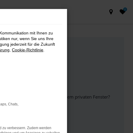
0
 Kommunikation mit Ihnen zu
stiken nur, wenn Sie uns Ihre
ung jederzeit für die Zukunft
ärung
,
Cookie-Richtlinie
.
inem anderen Browser oder in einem privaten Fenster?
Maps, Chats,
ht mehr unterstützt werden.
nd zu verbessern. Zudem werden