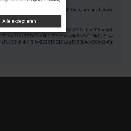
rfolgen und um Anzeigen zu schalten,
ben. Du kannst uns diesen Text schicken, um uns bei der
Alle akzeptieren
cmwiOiAiaHR0cHM6Ly9hcGkueC5ha3MtcHJvZC5hdWRh
bE51bWJlciZ3ZWJzaXRlPTYyYzgwMmRhZWFlNmExZjAw
InJlc3BvbnNlVHlwZSI6ICIiCiAgICB9LAogICAgInRp