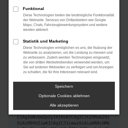
Das kann manchmal helfen, vorübergehende
Funktional
Probleme zu beheben.
Diese Technologien bieten die bestmögliche Funktionalität
Stelle sicher, dass dein Browser und dein
der Webseite. Services von Drittanbietern wie Google
Maps, Chats, Fahrzeugbewertungssystem und weitere
Betriebssystem auf dem neuesten Stand
werden aktiviert.
sind.
Veraltete Software birgt nicht nur ein
Statistik und Marketing
Sicherheitsrisiko, sondern kann auch dazu
Diese Technologien ermöglichen es uns, die Nutzung der
führen, dass bestimmte Funktionen nicht mehr
Webseite zu analysieren, um die Leistung zu messen und
unterstützt werden.
zu verbessern. Zudem werden Technologien eingesetzt,
die von dritten Werbetreibenden verwendet werden, um
Wende dich an den Webseitenbetreiber.
Sie auf anderen Webseiten zu verfolgen und um Anzeigen
Wenn du alle oben genannten Schritte versucht
zu schalten, die für Ihre Interessen relevant sind.
hast, kontaktiere uns bitte. Wir werden
versuchen, das Problem zu beheben. Du kannst
Speichern
uns diesen Text schicken, um uns bei der
Optionale Cookies ablehnen
Fehlersuche zu unterstützen:
Alle akzeptieren
ewogICJuYW1lIjogIk5ldHdvcmtFcnJvciIs
CiAgImNvbmZpZyI6IHsKICAgICJtZXRob2Qi
OiAiR0VUIiwKICAgICJ1cmwiOiAiaHR0cHM6