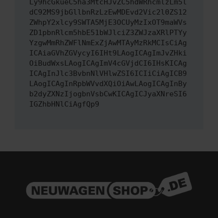
Ly9hcGkueC5ha3MtcHJvZC5hdWRhcmlzLm5l
dC92MS9jbGllbnRzLzEwMDEvd2Vic2l0ZS12
ZWhpY2xlcy9SWTA5MjE3OCUyMzIxOT9maWVs
ZD1pbnRlcm5hbE51bWJlciZ3ZWJzaXRlPTYy
YzgwMmRhZWFlNmExZjAwMTAyMzRkMCIsCiAg
ICAiaGVhZGVycyI6IHt9LAogICAgImJvZHki
OiBudWxsLAogICAgImV4cGVjdCI6IHsKICAg
ICAgInJlc3BvbnNlVHlwZSI6ICIiCiAgICB9
LAogICAgInRpbWVvdXQiOiAwLAogICAgInBy
b2dyZXNzIjogbnVsbCwKICAgICJyaXNreSI6
IGZhbHNlCiAgfQp9