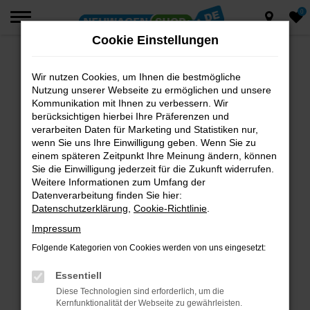
0
Zum
Hauptinhalt
Cookie Einstellungen
springen
Wir nutzen Cookies, um Ihnen die bestmögliche
Fehler: Network Error
Nutzung unserer Webseite zu ermöglichen und unsere
Beim Laden ist ein Fehler aufgetreten.
Kommunikation mit Ihnen zu verbessern. Wir
berücksichtigen hierbei Ihre Präferenzen und
Hier sind ein paar Tipps, die dir helfen können:
verarbeiten Daten für Marketing und Statistiken nur,
wenn Sie uns Ihre Einwilligung geben. Wenn Sie zu
Überprüfe deine Firewall und deine
einem späteren Zeitpunkt Ihre Meinung ändern, können
Internetverbindung.
Sie die Einwilligung jederzeit für die Zukunft widerrufen.
Laden andere Webseiten, zum Beispiel deine
Weitere Informationen zum Umfang der
Suchmaschine?
Datenverarbeitung finden Sie hier:
Datenschutzerklärung
,
Cookie-Richtlinie
.
Prüfe deine Browsererweiterungen.
Manche Erweiterungen, wie Werbeblocker,
Impressum
können das Laden bestimmter Seiten
Folgende Kategorien von Cookies werden von uns eingesetzt:
verhindern. Funktioniert die Seite in einem
anderen Browser oder in einem privaten
Essentiell
Fenster?
Diese Technologien sind erforderlich, um die
Kernfunktionalität der Webseite zu gewährleisten.
Starte dein Gerät neu.