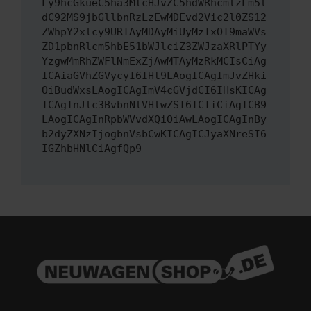
Ly9hcGkueC5ha3MtcHJvZC5hdWRhcmlzLm5l
dC92MS9jbGllbnRzLzEwMDEvd2Vic2l0ZS12
ZWhpY2xlcy9URTAyMDAyMiUyMzIxOT9maWVs
ZD1pbnRlcm5hbE51bWJlciZ3ZWJzaXRlPTYy
YzgwMmRhZWFlNmExZjAwMTAyMzRkMCIsCiAg
ICAiaGVhZGVycyI6IHt9LAogICAgImJvZHki
OiBudWxsLAogICAgImV4cGVjdCI6IHsKICAg
ICAgInJlc3BvbnNlVHlwZSI6ICIiCiAgICB9
LAogICAgInRpbWVvdXQiOiAwLAogICAgInBy
b2dyZXNzIjogbnVsbCwKICAgICJyaXNreSI6
IGZhbHNlCiAgfQp9