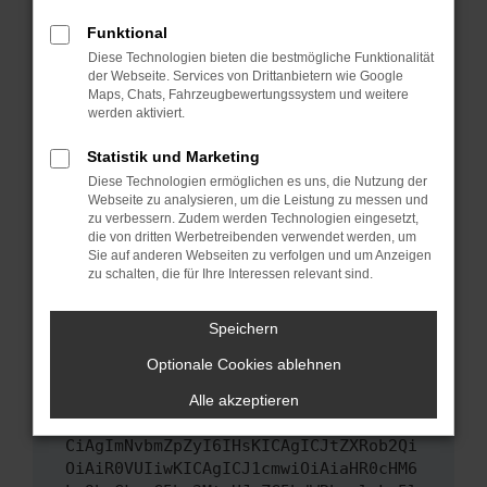
Das kann manchmal helfen, vorübergehende
Funktional
Probleme zu beheben.
Diese Technologien bieten die bestmögliche Funktionalität
Stelle sicher, dass dein Browser und dein
der Webseite. Services von Drittanbietern wie Google
Maps, Chats, Fahrzeugbewertungssystem und weitere
Betriebssystem auf dem neuesten Stand
werden aktiviert.
sind.
Veraltete Software birgt nicht nur ein
Statistik und Marketing
Sicherheitsrisiko, sondern kann auch dazu
Diese Technologien ermöglichen es uns, die Nutzung der
führen, dass bestimmte Funktionen nicht mehr
Webseite zu analysieren, um die Leistung zu messen und
unterstützt werden.
zu verbessern. Zudem werden Technologien eingesetzt,
die von dritten Werbetreibenden verwendet werden, um
Wende dich an den Webseitenbetreiber.
Sie auf anderen Webseiten zu verfolgen und um Anzeigen
Wenn du alle oben genannten Schritte versucht
zu schalten, die für Ihre Interessen relevant sind.
hast, kontaktiere uns bitte. Wir werden
versuchen, das Problem zu beheben. Du kannst
Speichern
uns diesen Text schicken, um uns bei der
Optionale Cookies ablehnen
Fehlersuche zu unterstützen:
Alle akzeptieren
ewogICJuYW1lIjogIk5ldHdvcmtFcnJvciIs
CiAgImNvbmZpZyI6IHsKICAgICJtZXRob2Qi
OiAiR0VUIiwKICAgICJ1cmwiOiAiaHR0cHM6