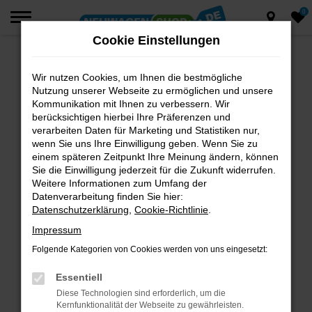
0
Zum
Hauptinhalt
Cookie Einstellungen
springen
Wir nutzen Cookies, um Ihnen die bestmögliche
Fehler: Network Error
Nutzung unserer Webseite zu ermöglichen und unsere
Beim Laden ist ein Fehler aufgetreten.
Kommunikation mit Ihnen zu verbessern. Wir
berücksichtigen hierbei Ihre Präferenzen und
Hier sind ein paar Tipps, die dir helfen können:
verarbeiten Daten für Marketing und Statistiken nur,
wenn Sie uns Ihre Einwilligung geben. Wenn Sie zu
Überprüfe deine Firewall und deine
einem späteren Zeitpunkt Ihre Meinung ändern, können
Internetverbindung.
Sie die Einwilligung jederzeit für die Zukunft widerrufen.
Laden andere Webseiten, zum Beispiel deine
Weitere Informationen zum Umfang der
Suchmaschine?
Datenverarbeitung finden Sie hier:
Datenschutzerklärung
,
Cookie-Richtlinie
.
Prüfe deine Browsererweiterungen.
Manche Erweiterungen, wie Werbeblocker,
Impressum
können das Laden bestimmter Seiten
Folgende Kategorien von Cookies werden von uns eingesetzt:
verhindern. Funktioniert die Seite in einem
anderen Browser oder in einem privaten
Essentiell
Fenster?
Diese Technologien sind erforderlich, um die
Kernfunktionalität der Webseite zu gewährleisten.
Starte dein Gerät neu.