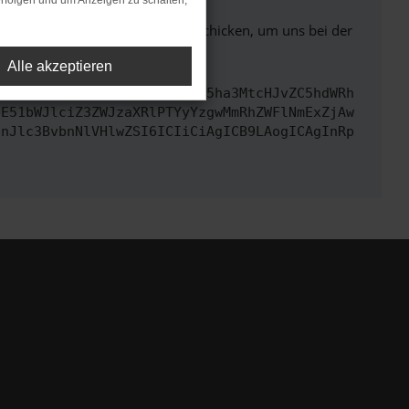
rfolgen und um Anzeigen zu schalten,
ben. Du kannst uns diesen Text schicken, um uns bei der
Alle akzeptieren
cmwiOiAiaHR0cHM6Ly9hcGkueC5ha3MtcHJvZC5hdWRh
bE51bWJlciZ3ZWJzaXRlPTYyYzgwMmRhZWFlNmExZjAw
InJlc3BvbnNlVHlwZSI6ICIiCiAgICB9LAogICAgInRp