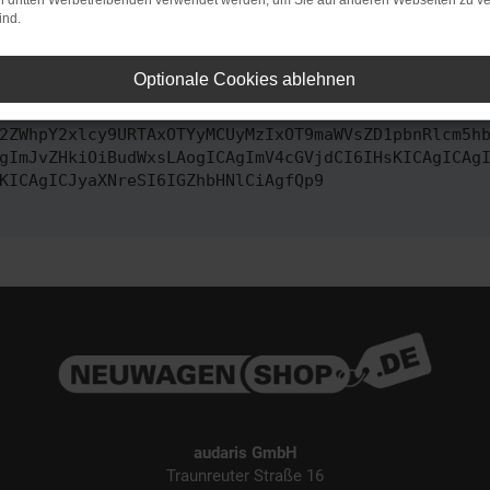
on dritten Werbetreibenden verwendet werden, um Sie auf anderen Webseiten zu ve
ind.
ontaktiere uns bitte. Wir werden versuchen, das Problem zu behe
Optionale Cookies ablehnen
vbmZpZyI6IHsKICAgICJtZXRob2QiOiAiR0VUIiwKICAgICJ1
2ZWhpY2xlcy9URTAxOTYyMCUyMzIxOT9maWVsZD1pbnRlcm5h
gImJvZHkiOiBudWxsLAogICAgImV4cGVjdCI6IHsKICAgICAg
KICAgICJyaXNreSI6IGZhbHNlCiAgfQp9
audaris GmbH
Traunreuter Straße 16