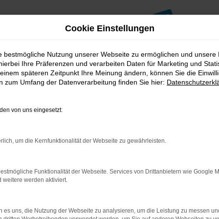
Cookie Einstellungen
ie bestmögliche Nutzung unserer Webseite zu ermöglichen und unsere
hierbei Ihre Präferenzen und verarbeiten Daten für Marketing und Stati
einem späteren Zeitpunkt Ihre Meinung ändern, können Sie die Einwillig
en zum Umfang der Datenverarbeitung finden Sie hier:
Datenschutzerkl
en von uns eingesetzt:
indung.
hine?
rlich, um die Kernfunktionalität der Webseite zu gewährleisten.
aden bestimmter Seiten verhindern. Funktioniert die Seite in e
estmögliche Funktionalität der Webseite. Services von Drittanbietern wie Google 
eitere werden aktiviert.
 zu beheben.
bssystem auf dem neuesten Stand sind.
ko, sondern kann auch dazu führen, dass bestimmte Funktionen nic
 es uns, die Nutzung der Webseite zu analysieren, um die Leistung zu messen u