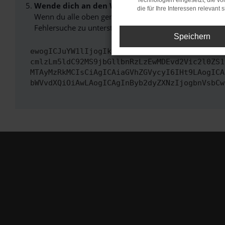
Technologien eingesetzt, die v
Wende dich an den Webseitenbetreiber.
die für Ihre Interessen relevant s
Wenn du alle oben genannten Schritte versucht hast, k
Fehlersuche zu unterstützen:
Speichern
ewogICJuYW1lIjogIk5ldHdvcmtFcnJvciIsCiAgImN
cmlzLm5ldC92MS9jbGllbnRzLzEwMDEvd2Vic2l0ZS1
MTAyMzRkMCIsCiAgICAiaGVhZGVycyI6IHt9LAogICA
bWVvdXQiOiAwLAogICAgInByb2dyZXNzIjogbnVsbCw