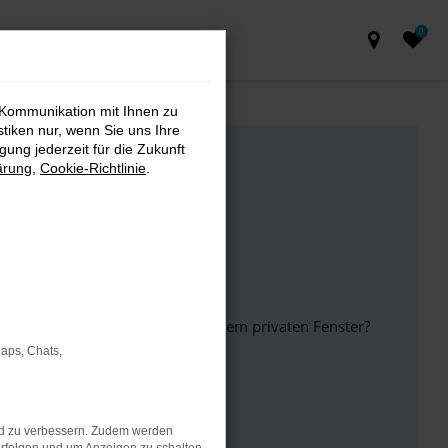
0
 Kommunikation mit Ihnen zu
stiken nur, wenn Sie uns Ihre
ung jederzeit für die Zukunft
ärung
,
Cookie-Richtlinie
.
inem anderen Browser oder in einem privaten Fenster?
Maps, Chats,
ht mehr unterstützt werden.
nd zu verbessern. Zudem werden