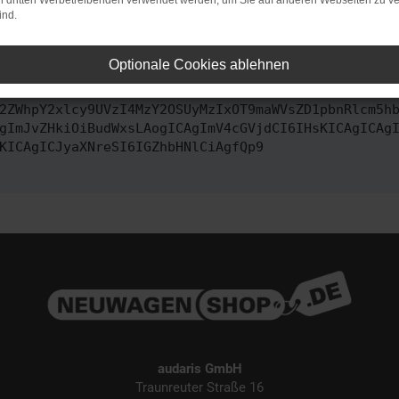
on dritten Werbetreibenden verwendet werden, um Sie auf anderen Webseiten zu ve
ind.
ontaktiere uns bitte. Wir werden versuchen, das Problem zu behe
Optionale Cookies ablehnen
vbmZpZyI6IHsKICAgICJtZXRob2QiOiAiR0VUIiwKICAgICJ1
2ZWhpY2xlcy9UVzI4MzY2OSUyMzIxOT9maWVsZD1pbnRlcm5h
gImJvZHkiOiBudWxsLAogICAgImV4cGVjdCI6IHsKICAgICAg
KICAgICJyaXNreSI6IGZhbHNlCiAgfQp9
audaris GmbH
Traunreuter Straße 16