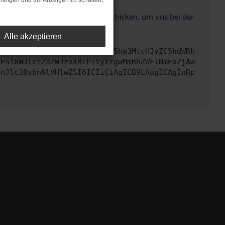
rfolgen und um Anzeigen zu schalten,
ben. Du kannst uns diesen Text schicken, um uns bei der
Alle akzeptieren
cmwiOiAiaHR0cHM6Ly9hcGkueC5ha3MtcHJvZC5hdWRh
bE51bWJlciZ3ZWJzaXRlPTYyYzgwMmRhZWFlNmExZjAw
InJlc3BvbnNlVHlwZSI6ICIiCiAgICB9LAogICAgInRp