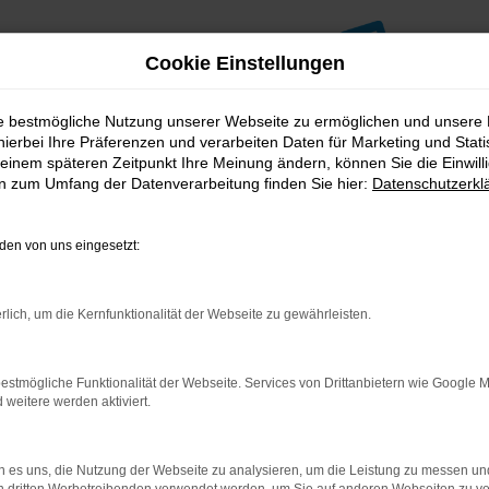
Cookie Einstellungen
ie bestmögliche Nutzung unserer Webseite zu ermöglichen und unsere
hierbei Ihre Präferenzen und verarbeiten Daten für Marketing und Stati
einem späteren Zeitpunkt Ihre Meinung ändern, können Sie die Einwillig
en zum Umfang der Datenverarbeitung finden Sie hier:
Datenschutzerkl
en von uns eingesetzt:
indung.
hine?
rlich, um die Kernfunktionalität der Webseite zu gewährleisten.
aden bestimmter Seiten verhindern. Funktioniert die Seite in e
estmögliche Funktionalität der Webseite. Services von Drittanbietern wie Google 
eitere werden aktiviert.
 zu beheben.
bssystem auf dem neuesten Stand sind.
ko, sondern kann auch dazu führen, dass bestimmte Funktionen nic
 es uns, die Nutzung der Webseite zu analysieren, um die Leistung zu messen u