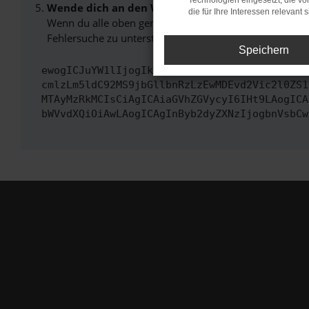
Technologien eingesetzt, die v
Wende dich an den Webseitenbetreiber.
die für Ihre Interessen relevant s
Wenn du alle oben genannten Schritte versucht hast, k
Fehlersuche zu unterstützen:
Speichern
ewogICJuYW1lIjogIk5ldHdvcmtFcnJvciIsCiAgImN
cmlzLm5ldC92MS9jbGllbnRzLzEwMDEvd2Vic2l0ZS1
MTAyMzRkMCIsCiAgICAiaGVhZGVycyI6IHt9LAogICA
bWVvdXQiOiAwLAogICAgInByb2dyZXNzIjogbnVsbCw