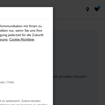
0
 Kommunikation mit Ihnen zu
stiken nur, wenn Sie uns Ihre
ung jederzeit für die Zukunft
ärung
,
Cookie-Richtlinie
.
inem anderen Browser oder in einem privaten Fenster?
Maps, Chats,
ht mehr unterstützt werden.
nd zu verbessern. Zudem werden