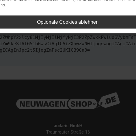
on dritten Werbetreibenden verwendet werden, um Sie auf anderen Webseiten zu ve
ind.
ontaktiere uns bitte. Wir werden versuchen, das Problem zu behe
Optionale Cookies ablehnen
vbmZpZyI6IHsKICAgICJtZXRob2QiOiAiR0VUIiwKICAgICJ1
2ZWhpY2xlcy81MjIyMjIlMjMyNjI3P2ZpZWxkPWludGVybmFs
iYm9keSI6IG51bGwsCiAgICAiZXhwZWN0IjogewogICAgICAi
gICAgInJpc2t5IjogZmFsc2UKICB9Cn0=
audaris GmbH
Traunreuter Straße 16