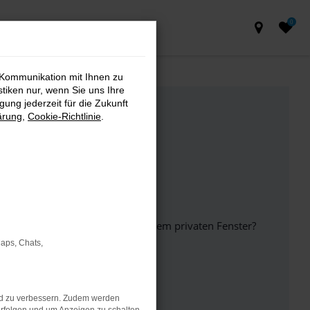
0
 Kommunikation mit Ihnen zu
stiken nur, wenn Sie uns Ihre
ung jederzeit für die Zukunft
ärung
,
Cookie-Richtlinie
.
inem anderen Browser oder in einem privaten Fenster?
Maps, Chats,
ht mehr unterstützt werden.
nd zu verbessern. Zudem werden