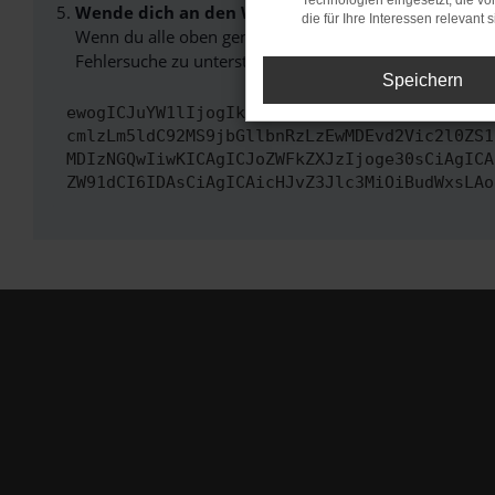
Technologien eingesetzt, die v
Wende dich an den Webseitenbetreiber.
die für Ihre Interessen relevant s
Wenn du alle oben genannten Schritte versucht hast, k
Fehlersuche zu unterstützen:
Speichern
ewogICJuYW1lIjogIk5ldHdvcmtFcnJvciIsCiAgImN
cmlzLm5ldC92MS9jbGllbnRzLzEwMDEvd2Vic2l0ZS1
MDIzNGQwIiwKICAgICJoZWFkZXJzIjoge30sCiAgICA
ZW91dCI6IDAsCiAgICAicHJvZ3Jlc3MiOiBudWxsLAo