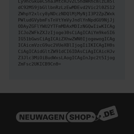
Ly9hcGkueC5ha3MtcHJvZC5hdWRhcmlzLm5l
dC92MS9jbGllbnRzLzEwMDEvd2Vic2l0ZS12
ZWhpY2xlcy8yNDczNDQlMjMyNjI3P2ZpZWxk
PWludGVybmFsTnVtYmVyJndlYnNpdGU9NjJj
ODAyZGFlYWU2YTFmMDAxMDIzNGQwIiwKICAg
ICJoZWFkZXJzIjoge30sCiAgICAiYm9keSI6
IG51bGwsCiAgICAiZXhwZWN0IjogewogICAg
ICAicmVzcG9uc2VUeXBlIjogIiIKICAgIH0s
CiAgICAidGltZW91dCI6IDAsCiAgICAicHJv
Z3Jlc3MiOiBudWxsLAogICAgInJpc2t5Ijog
ZmFsc2UKICB9Cn0=