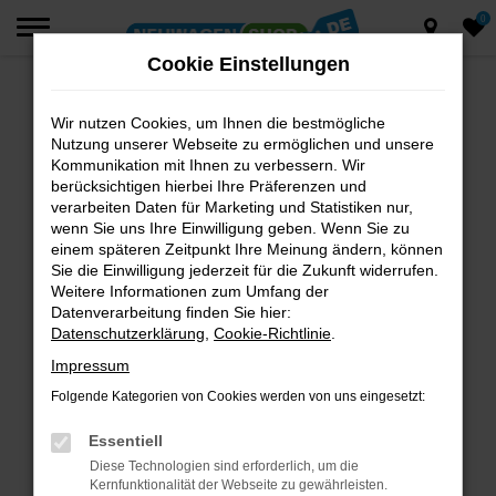
0
Zum
Hauptinhalt
Cookie Einstellungen
springen
Wir nutzen Cookies, um Ihnen die bestmögliche
Fehler: Network Error
Nutzung unserer Webseite zu ermöglichen und unsere
Beim Laden ist ein Fehler aufgetreten.
Kommunikation mit Ihnen zu verbessern. Wir
berücksichtigen hierbei Ihre Präferenzen und
Hier sind ein paar Tipps, die dir helfen können:
verarbeiten Daten für Marketing und Statistiken nur,
wenn Sie uns Ihre Einwilligung geben. Wenn Sie zu
Überprüfe deine Firewall und deine
einem späteren Zeitpunkt Ihre Meinung ändern, können
Internetverbindung.
Sie die Einwilligung jederzeit für die Zukunft widerrufen.
Laden andere Webseiten, zum Beispiel deine
Weitere Informationen zum Umfang der
Suchmaschine?
Datenverarbeitung finden Sie hier:
Datenschutzerklärung
,
Cookie-Richtlinie
.
Prüfe deine Browsererweiterungen.
Manche Erweiterungen, wie Werbeblocker,
Impressum
können das Laden bestimmter Seiten
Folgende Kategorien von Cookies werden von uns eingesetzt:
verhindern. Funktioniert die Seite in einem
anderen Browser oder in einem privaten
Essentiell
Fenster?
Diese Technologien sind erforderlich, um die
Kernfunktionalität der Webseite zu gewährleisten.
Starte dein Gerät neu.