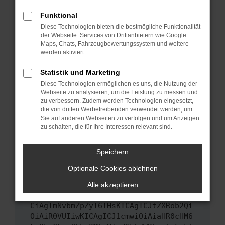
Das kann manchmal helfen, vorübergehende
Funktional
Probleme zu beheben.
Diese Technologien bieten die bestmögliche Funktionalität
Stelle sicher, dass dein Browser und dein
der Webseite. Services von Drittanbietern wie Google
Maps, Chats, Fahrzeugbewertungssystem und weitere
Betriebssystem auf dem neuesten Stand
werden aktiviert.
sind.
Veraltete Software birgt nicht nur ein
Statistik und Marketing
Sicherheitsrisiko, sondern kann auch dazu
Diese Technologien ermöglichen es uns, die Nutzung der
führen, dass bestimmte Funktionen nicht mehr
Webseite zu analysieren, um die Leistung zu messen und
unterstützt werden.
zu verbessern. Zudem werden Technologien eingesetzt,
die von dritten Werbetreibenden verwendet werden, um
Wende dich an den Webseitenbetreiber.
Sie auf anderen Webseiten zu verfolgen und um Anzeigen
Wenn du alle oben genannten Schritte versucht
zu schalten, die für Ihre Interessen relevant sind.
hast, kontaktiere uns bitte. Wir werden
versuchen, das Problem zu beheben. Du kannst
Speichern
uns diesen Text schicken, um uns bei der
Optionale Cookies ablehnen
Fehlersuche zu unterstützen:
Alle akzeptieren
ewogICJuYW1lIjogIk5ldHdvcmtFcnJvciIs
CiAgImNvbmZpZyI6IHsKICAgICJtZXRob2Qi
OiAiR0VUIiwKICAgICJ1cmwiOiAiaHR0cHM6