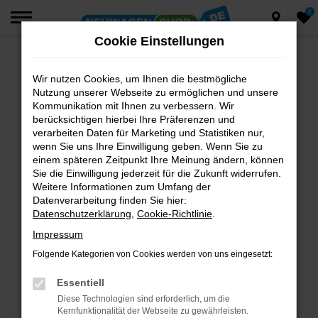
0
Zum
Hauptinhalt
Cookie Einstellungen
springen
Wir nutzen Cookies, um Ihnen die bestmögliche
Fehler: Network Error
Nutzung unserer Webseite zu ermöglichen und unsere
Beim Laden ist ein Fehler aufgetreten.
Kommunikation mit Ihnen zu verbessern. Wir
berücksichtigen hierbei Ihre Präferenzen und
Hier sind ein paar Tipps, die dir helfen können:
verarbeiten Daten für Marketing und Statistiken nur,
wenn Sie uns Ihre Einwilligung geben. Wenn Sie zu
Überprüfe deine Firewall und deine
einem späteren Zeitpunkt Ihre Meinung ändern, können
Internetverbindung.
Sie die Einwilligung jederzeit für die Zukunft widerrufen.
Laden andere Webseiten, zum Beispiel deine
Weitere Informationen zum Umfang der
Suchmaschine?
Datenverarbeitung finden Sie hier:
Datenschutzerklärung
,
Cookie-Richtlinie
.
Prüfe deine Browsererweiterungen.
Manche Erweiterungen, wie Werbeblocker,
Impressum
können das Laden bestimmter Seiten
Folgende Kategorien von Cookies werden von uns eingesetzt:
verhindern. Funktioniert die Seite in einem
anderen Browser oder in einem privaten
Essentiell
Fenster?
Diese Technologien sind erforderlich, um die
Kernfunktionalität der Webseite zu gewährleisten.
Starte dein Gerät neu.