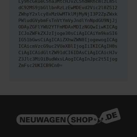
Ly9hcGkueC5ha3MtcHJvZC5hdWRhcmlzLm5l
dC92MS9jbGllbnRzLzEwMDEvd2Vic2l0ZS12
ZWhpY2xlcy8xMzUwMTklMjMyNjI3P2ZpZWxk
PWludGVybmFsTnVtYmVyJndlYnNpdGU9NjJj
ODAyZGFlYWU2YTFmMDAxMDIzNGQwIiwKICAg
ICJoZWFkZXJzIjoge30sCiAgICAiYm9keSI6
IG51bGwsCiAgICAiZXhwZWN0IjogewogICAg
ICAicmVzcG9uc2VUeXBlIjogIiIKICAgIH0s
CiAgICAidGltZW91dCI6IDAsCiAgICAicHJv
Z3Jlc3MiOiBudWxsLAogICAgInJpc2t5Ijog
ZmFsc2UKICB9Cn0=