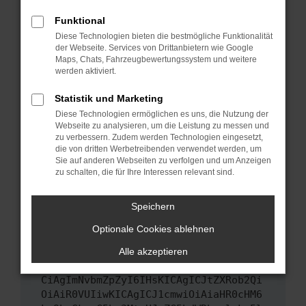
Das kann manchmal helfen, vorübergehende
Funktional
Probleme zu beheben.
Diese Technologien bieten die bestmögliche Funktionalität
Stelle sicher, dass dein Browser und dein
der Webseite. Services von Drittanbietern wie Google
Maps, Chats, Fahrzeugbewertungssystem und weitere
Betriebssystem auf dem neuesten Stand
werden aktiviert.
sind.
Veraltete Software birgt nicht nur ein
Statistik und Marketing
Sicherheitsrisiko, sondern kann auch dazu
Diese Technologien ermöglichen es uns, die Nutzung der
führen, dass bestimmte Funktionen nicht mehr
Webseite zu analysieren, um die Leistung zu messen und
unterstützt werden.
zu verbessern. Zudem werden Technologien eingesetzt,
die von dritten Werbetreibenden verwendet werden, um
Wende dich an den Webseitenbetreiber.
Sie auf anderen Webseiten zu verfolgen und um Anzeigen
Wenn du alle oben genannten Schritte versucht
zu schalten, die für Ihre Interessen relevant sind.
hast, kontaktiere uns bitte. Wir werden
versuchen, das Problem zu beheben. Du kannst
Speichern
uns diesen Text schicken, um uns bei der
Optionale Cookies ablehnen
Fehlersuche zu unterstützen:
Alle akzeptieren
ewogICJuYW1lIjogIk5ldHdvcmtFcnJvciIs
CiAgImNvbmZpZyI6IHsKICAgICJtZXRob2Qi
OiAiR0VUIiwKICAgICJ1cmwiOiAiaHR0cHM6