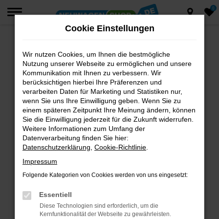
0
Zum
Hauptinhalt
Cookie Einstellungen
springen
Wir nutzen Cookies, um Ihnen die bestmögliche
Fehler: Network Error
Nutzung unserer Webseite zu ermöglichen und unsere
Beim Laden ist ein Fehler aufgetreten.
Kommunikation mit Ihnen zu verbessern. Wir
berücksichtigen hierbei Ihre Präferenzen und
Hier sind ein paar Tipps, die dir helfen können:
verarbeiten Daten für Marketing und Statistiken nur,
wenn Sie uns Ihre Einwilligung geben. Wenn Sie zu
Überprüfe deine Firewall und deine
einem späteren Zeitpunkt Ihre Meinung ändern, können
Internetverbindung.
Sie die Einwilligung jederzeit für die Zukunft widerrufen.
Laden andere Webseiten, zum Beispiel deine
Weitere Informationen zum Umfang der
Suchmaschine?
Datenverarbeitung finden Sie hier:
Datenschutzerklärung
,
Cookie-Richtlinie
.
Prüfe deine Browsererweiterungen.
Manche Erweiterungen, wie Werbeblocker,
Impressum
können das Laden bestimmter Seiten
Folgende Kategorien von Cookies werden von uns eingesetzt:
verhindern. Funktioniert die Seite in einem
anderen Browser oder in einem privaten
Essentiell
Fenster?
Diese Technologien sind erforderlich, um die
Kernfunktionalität der Webseite zu gewährleisten.
Starte dein Gerät neu.