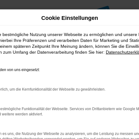
Cookie Einstellungen
ie bestmögliche Nutzung unserer Webseite zu ermöglichen und unsere
hierbei Ihre Präferenzen und verarbeiten Daten für Marketing und Stati
einem späteren Zeitpunkt Ihre Meinung ändern, können Sie die Einwillig
en zum Umfang der Datenverarbeitung finden Sie hier:
Datenschutzerkl
en von uns eingesetzt:
indung.
hine?
rlich, um die Kernfunktionalität der Webseite zu gewährleisten.
aden bestimmter Seiten verhindern. Funktioniert die Seite in e
estmögliche Funktionalität der Webseite. Services von Drittanbietern wie Google 
eitere werden aktiviert.
 zu beheben.
bssystem auf dem neuesten Stand sind.
ko, sondern kann auch dazu führen, dass bestimmte Funktionen nic
 es uns, die Nutzung der Webseite zu analysieren, um die Leistung zu messen u