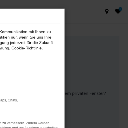
0
 Kommunikation mit Ihnen zu
stiken nur, wenn Sie uns Ihre
ung jederzeit für die Zukunft
ärung
,
Cookie-Richtlinie
.
inem anderen Browser oder in einem privaten Fenster?
Maps, Chats,
ht mehr unterstützt werden.
nd zu verbessern. Zudem werden