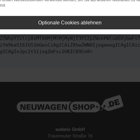
on dritten Werbetreibenden verwendet werden, um Sie auf anderen Webseiten zu ve
ind.
ontaktiere uns bitte. Wir werden versuchen, das Problem zu behe
Optionale Cookies ablehnen
vbmZpZyI6IHsKICAgICJtZXRob2QiOiAiR0VUIiwKICAgICJ1
2ZWhpY2xlcy8xMTA0MjMlMjMyNjI3P2ZpZWxkPWludGVybmFs
iYm9keSI6IG51bGwsCiAgICAiZXhwZWN0IjogewogICAgICAi
gICAgInJpc2t5IjogZmFsc2UKICB9Cn0=
audaris GmbH
Traunreuter Straße 16