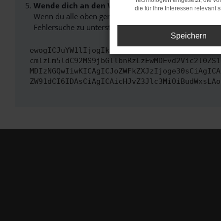
Technologien eingesetzt, die v
Wende dich an den Webseitenbetreiber.
die für Ihre Interessen relevant s
Wenn du alle oben genannten Schritte versucht hast, k
Fehlersuche zu unterstützen:
Speichern
ewogICJuYW1lIjogIk5ldHdvcmtFcnJvciIsCiAgImN
cmlzLm5ldC92MS9jbGllbnRzLzEwMDEvd2Vic2l0ZS1
MDIzNGQwIiwKICAgICJoZWFkZXJzIjoge30sCiAgICA
ZW91dCI6IDAsCiAgICAicHJvZ3Jlc3MiOiBudWxsLAo