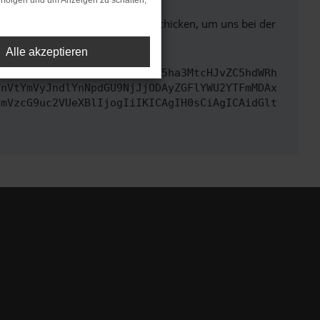
rfolgen und um Anzeigen zu schalten,
ben. Du kannst uns diesen Text schicken, um uns bei der
Alle akzeptieren
cmwiOiAiaHR0cHM6Ly9hcGkueC5ha3MtcHJvZC5hdWRh
TnVtYmVyJndlYnNpdGU9NjJjODAyZGFlYWU2YTFmMDAx
cmVzcG9uc2VUeXBlIjogIiIKICAgIH0sCiAgICAidGlt