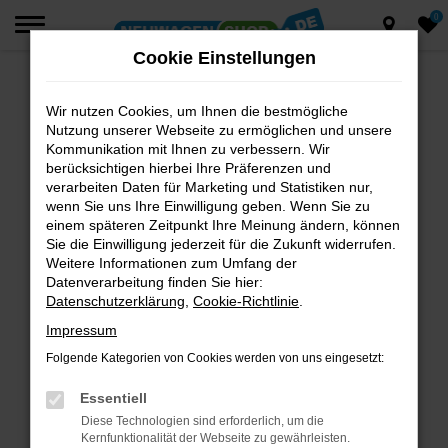
0
Zum
Hauptinhalt
Cookie Einstellungen
springen
Wir nutzen Cookies, um Ihnen die bestmögliche
Fehler: Network Error
Nutzung unserer Webseite zu ermöglichen und unsere
Beim Laden ist ein Fehler aufgetreten.
Kommunikation mit Ihnen zu verbessern. Wir
berücksichtigen hierbei Ihre Präferenzen und
Hier sind ein paar Tipps, die dir helfen können:
verarbeiten Daten für Marketing und Statistiken nur,
wenn Sie uns Ihre Einwilligung geben. Wenn Sie zu
Überprüfe deine Firewall und deine
einem späteren Zeitpunkt Ihre Meinung ändern, können
Internetverbindung.
Sie die Einwilligung jederzeit für die Zukunft widerrufen.
Laden andere Webseiten, zum Beispiel deine
Weitere Informationen zum Umfang der
Suchmaschine?
Datenverarbeitung finden Sie hier:
Datenschutzerklärung
,
Cookie-Richtlinie
.
Prüfe deine Browsererweiterungen.
Manche Erweiterungen, wie Werbeblocker,
Impressum
können das Laden bestimmter Seiten
Folgende Kategorien von Cookies werden von uns eingesetzt:
verhindern. Funktioniert die Seite in einem
anderen Browser oder in einem privaten
Essentiell
Fenster?
Diese Technologien sind erforderlich, um die
Kernfunktionalität der Webseite zu gewährleisten.
Starte dein Gerät neu.