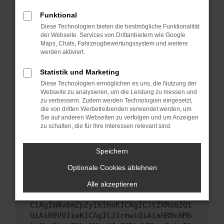
Das kann manchmal helfen, vorübergehende
Funktional
Probleme zu beheben.
Diese Technologien bieten die bestmögliche Funktionalität
Stelle sicher, dass dein Browser und dein
der Webseite. Services von Drittanbietern wie Google
Maps, Chats, Fahrzeugbewertungssystem und weitere
Betriebssystem auf dem neuesten Stand
werden aktiviert.
sind.
Veraltete Software birgt nicht nur ein
Statistik und Marketing
Sicherheitsrisiko, sondern kann auch dazu
Diese Technologien ermöglichen es uns, die Nutzung der
führen, dass bestimmte Funktionen nicht mehr
Webseite zu analysieren, um die Leistung zu messen und
unterstützt werden.
zu verbessern. Zudem werden Technologien eingesetzt,
die von dritten Werbetreibenden verwendet werden, um
Wende dich an den Webseitenbetreiber.
Sie auf anderen Webseiten zu verfolgen und um Anzeigen
Wenn du alle oben genannten Schritte versucht
zu schalten, die für Ihre Interessen relevant sind.
hast, kontaktiere uns bitte. Wir werden
versuchen, das Problem zu beheben. Du kannst
Speichern
uns diesen Text schicken, um uns bei der
Optionale Cookies ablehnen
Fehlersuche zu unterstützen:
Alle akzeptieren
ewogICJuYW1lIjogIk5ldHdvcmtFcnJvciIs
CiAgImNvbmZpZyI6IHsKICAgICJtZXRob2Qi
OiAiR0VUIiwKICAgICJ1cmwiOiAiaHR0cHM6