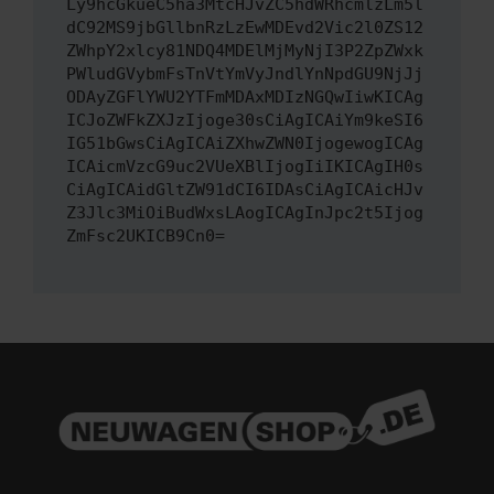
Ly9hcGkueC5ha3MtcHJvZC5hdWRhcmlzLm5l
dC92MS9jbGllbnRzLzEwMDEvd2Vic2l0ZS12
ZWhpY2xlcy81NDQ4MDElMjMyNjI3P2ZpZWxk
PWludGVybmFsTnVtYmVyJndlYnNpdGU9NjJj
ODAyZGFlYWU2YTFmMDAxMDIzNGQwIiwKICAg
ICJoZWFkZXJzIjoge30sCiAgICAiYm9keSI6
IG51bGwsCiAgICAiZXhwZWN0IjogewogICAg
ICAicmVzcG9uc2VUeXBlIjogIiIKICAgIH0s
CiAgICAidGltZW91dCI6IDAsCiAgICAicHJv
Z3Jlc3MiOiBudWxsLAogICAgInJpc2t5Ijog
ZmFsc2UKICB9Cn0=