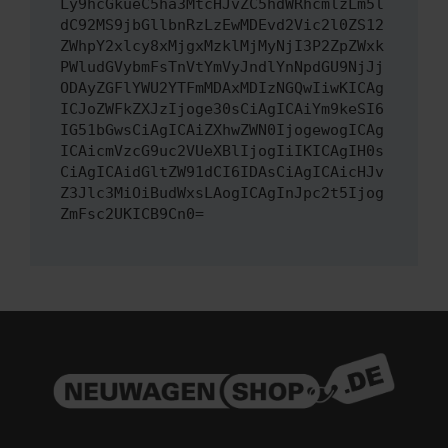
Ly9hcGkueC5ha3MtcHJvZC5hdWRhcmlzLm5l
dC92MS9jbGllbnRzLzEwMDEvd2Vic2l0ZS12
ZWhpY2xlcy8xMjgxMzklMjMyNjI3P2ZpZWxk
PWludGVybmFsTnVtYmVyJndlYnNpdGU9NjJj
ODAyZGFlYWU2YTFmMDAxMDIzNGQwIiwKICAg
ICJoZWFkZXJzIjoge30sCiAgICAiYm9keSI6
IG51bGwsCiAgICAiZXhwZWN0IjogewogICAg
ICAicmVzcG9uc2VUeXBlIjogIiIKICAgIH0s
CiAgICAidGltZW91dCI6IDAsCiAgICAicHJv
Z3Jlc3MiOiBudWxsLAogICAgInJpc2t5Ijog
ZmFsc2UKICB9Cn0=