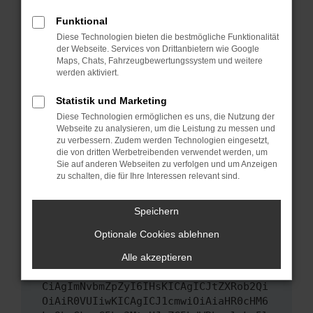
Das kann manchmal helfen, vorübergehende
Funktional
Probleme zu beheben.
Diese Technologien bieten die bestmögliche Funktionalität
Stelle sicher, dass dein Browser und dein
der Webseite. Services von Drittanbietern wie Google
Maps, Chats, Fahrzeugbewertungssystem und weitere
Betriebssystem auf dem neuesten Stand
werden aktiviert.
sind.
Veraltete Software birgt nicht nur ein
Statistik und Marketing
Sicherheitsrisiko, sondern kann auch dazu
Diese Technologien ermöglichen es uns, die Nutzung der
führen, dass bestimmte Funktionen nicht mehr
Webseite zu analysieren, um die Leistung zu messen und
unterstützt werden.
zu verbessern. Zudem werden Technologien eingesetzt,
die von dritten Werbetreibenden verwendet werden, um
Wende dich an den Webseitenbetreiber.
Sie auf anderen Webseiten zu verfolgen und um Anzeigen
Wenn du alle oben genannten Schritte versucht
zu schalten, die für Ihre Interessen relevant sind.
hast, kontaktiere uns bitte. Wir werden
versuchen, das Problem zu beheben. Du kannst
Speichern
uns diesen Text schicken, um uns bei der
Optionale Cookies ablehnen
Fehlersuche zu unterstützen:
Alle akzeptieren
ewogICJuYW1lIjogIk5ldHdvcmtFcnJvciIs
CiAgImNvbmZpZyI6IHsKICAgICJtZXRob2Qi
OiAiR0VUIiwKICAgICJ1cmwiOiAiaHR0cHM6