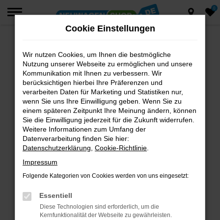
0
Zum
Hauptinhalt
Cookie Einstellungen
springen
Wir nutzen Cookies, um Ihnen die bestmögliche
Fehler: Network Error
Nutzung unserer Webseite zu ermöglichen und unsere
Beim Laden ist ein Fehler aufgetreten.
Kommunikation mit Ihnen zu verbessern. Wir
berücksichtigen hierbei Ihre Präferenzen und
Hier sind ein paar Tipps, die dir helfen können:
verarbeiten Daten für Marketing und Statistiken nur,
wenn Sie uns Ihre Einwilligung geben. Wenn Sie zu
Überprüfe deine Firewall und deine
einem späteren Zeitpunkt Ihre Meinung ändern, können
Internetverbindung.
Sie die Einwilligung jederzeit für die Zukunft widerrufen.
Laden andere Webseiten, zum Beispiel deine
Weitere Informationen zum Umfang der
Suchmaschine?
Datenverarbeitung finden Sie hier:
Datenschutzerklärung
,
Cookie-Richtlinie
.
Prüfe deine Browsererweiterungen.
Manche Erweiterungen, wie Werbeblocker,
Impressum
können das Laden bestimmter Seiten
Folgende Kategorien von Cookies werden von uns eingesetzt:
verhindern. Funktioniert die Seite in einem
anderen Browser oder in einem privaten
Essentiell
Fenster?
Diese Technologien sind erforderlich, um die
Kernfunktionalität der Webseite zu gewährleisten.
Starte dein Gerät neu.