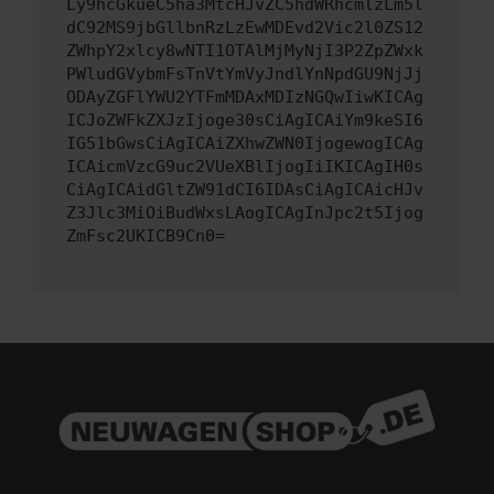
Ly9hcGkueC5ha3MtcHJvZC5hdWRhcmlzLm5l
dC92MS9jbGllbnRzLzEwMDEvd2Vic2l0ZS12
ZWhpY2xlcy8wNTI1OTAlMjMyNjI3P2ZpZWxk
PWludGVybmFsTnVtYmVyJndlYnNpdGU9NjJj
ODAyZGFlYWU2YTFmMDAxMDIzNGQwIiwKICAg
ICJoZWFkZXJzIjoge30sCiAgICAiYm9keSI6
IG51bGwsCiAgICAiZXhwZWN0IjogewogICAg
ICAicmVzcG9uc2VUeXBlIjogIiIKICAgIH0s
CiAgICAidGltZW91dCI6IDAsCiAgICAicHJv
Z3Jlc3MiOiBudWxsLAogICAgInJpc2t5Ijog
ZmFsc2UKICB9Cn0=