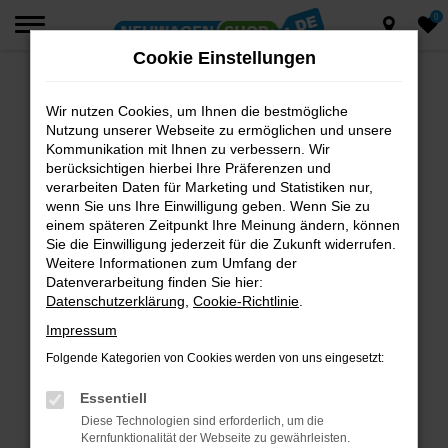
0
Zum
Hauptinhalt
Cookie Einstellungen
springen
Wir nutzen Cookies, um Ihnen die bestmögliche
Fehler: Network Error
Nutzung unserer Webseite zu ermöglichen und unsere
Beim Laden ist ein Fehler aufgetreten.
Kommunikation mit Ihnen zu verbessern. Wir
berücksichtigen hierbei Ihre Präferenzen und
Hier sind ein paar Tipps, die dir helfen können:
verarbeiten Daten für Marketing und Statistiken nur,
wenn Sie uns Ihre Einwilligung geben. Wenn Sie zu
Überprüfe deine Firewall und deine
einem späteren Zeitpunkt Ihre Meinung ändern, können
Internetverbindung.
Sie die Einwilligung jederzeit für die Zukunft widerrufen.
Laden andere Webseiten, zum Beispiel deine
Weitere Informationen zum Umfang der
Suchmaschine?
Datenverarbeitung finden Sie hier:
Datenschutzerklärung
,
Cookie-Richtlinie
.
Prüfe deine Browsererweiterungen.
Manche Erweiterungen, wie Werbeblocker,
Impressum
können das Laden bestimmter Seiten
Folgende Kategorien von Cookies werden von uns eingesetzt:
verhindern. Funktioniert die Seite in einem
anderen Browser oder in einem privaten
Essentiell
Fenster?
Diese Technologien sind erforderlich, um die
Kernfunktionalität der Webseite zu gewährleisten.
Starte dein Gerät neu.