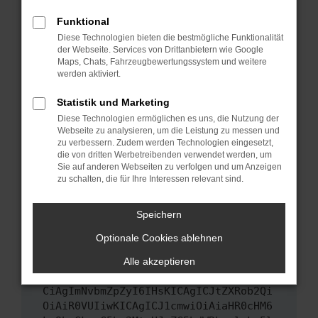
Das kann manchmal helfen, vorübergehende
Funktional
Probleme zu beheben.
Diese Technologien bieten die bestmögliche Funktionalität
Stelle sicher, dass dein Browser und dein
der Webseite. Services von Drittanbietern wie Google
Maps, Chats, Fahrzeugbewertungssystem und weitere
Betriebssystem auf dem neuesten Stand
werden aktiviert.
sind.
Veraltete Software birgt nicht nur ein
Statistik und Marketing
Sicherheitsrisiko, sondern kann auch dazu
Diese Technologien ermöglichen es uns, die Nutzung der
führen, dass bestimmte Funktionen nicht mehr
Webseite zu analysieren, um die Leistung zu messen und
unterstützt werden.
zu verbessern. Zudem werden Technologien eingesetzt,
die von dritten Werbetreibenden verwendet werden, um
Wende dich an den Webseitenbetreiber.
Sie auf anderen Webseiten zu verfolgen und um Anzeigen
Wenn du alle oben genannten Schritte versucht
zu schalten, die für Ihre Interessen relevant sind.
hast, kontaktiere uns bitte. Wir werden
versuchen, das Problem zu beheben. Du kannst
Speichern
uns diesen Text schicken, um uns bei der
Optionale Cookies ablehnen
Fehlersuche zu unterstützen:
Alle akzeptieren
ewogICJuYW1lIjogIk5ldHdvcmtFcnJvciIs
CiAgImNvbmZpZyI6IHsKICAgICJtZXRob2Qi
OiAiR0VUIiwKICAgICJ1cmwiOiAiaHR0cHM6