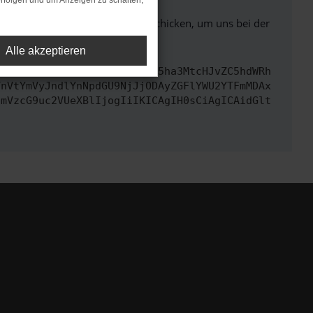
rfolgen und um Anzeigen zu schalten,
ben. Du kannst uns diesen Text schicken, um uns bei der
Alle akzeptieren
cmwiOiAiaHR0cHM6Ly9hcGkueC5ha3MtcHJvZC5hdWRh
TnVtYmVyJndlYnNpdGU9NjJjODAyZGFlYWU2YTFmMDAx
cmVzcG9uc2VUeXBlIjogIiIKICAgIH0sCiAgICAidGlt