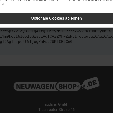
on dritten Werbetreibenden verwendet werden, um Sie auf anderen Webseiten zu ve
ind.
ontaktiere uns bitte. Wir werden versuchen, das Problem zu behe
Optionale Cookies ablehnen
vbmZpZyI6IHsKICAgICJtZXRob2QiOiAiR0VUIiwKICAgICJ1
2ZWhpY2xlcy82OTg4NzQlMjMyNjI3P2ZpZWxkPWludGVybmFs
iYm9keSI6IG51bGwsCiAgICAiZXhwZWN0IjogewogICAgICAi
gICAgInJpc2t5IjogZmFsc2UKICB9Cn0=
audaris GmbH
Traunreuter Straße 16