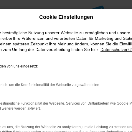
Cookie Einstellungen
ie bestmögliche Nutzung unserer Webseite zu ermöglichen und unsere
hierbei Ihre Präferenzen und verarbeiten Daten für Marketing und Stati
einem späteren Zeitpunkt Ihre Meinung ändern, können Sie die Einwillig
en zum Umfang der Datenverarbeitung finden Sie hier:
Datenschutzerkl
en von uns eingesetzt:
indung.
hine?
rlich, um die Kernfunktionalität der Webseite zu gewährleisten.
aden bestimmter Seiten verhindern. Funktioniert die Seite in e
estmögliche Funktionalität der Webseite. Services von Drittanbietern wie Google 
eitere werden aktiviert.
 zu beheben.
bssystem auf dem neuesten Stand sind.
ko, sondern kann auch dazu führen, dass bestimmte Funktionen nic
 es uns, die Nutzung der Webseite zu analysieren, um die Leistung zu messen u