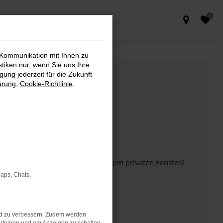
0
 Kommunikation mit Ihnen zu
stiken nur, wenn Sie uns Ihre
ung jederzeit für die Zukunft
ärung
,
Cookie-Richtlinie
.
inem anderen Browser oder in einem privaten Fenster?
Maps, Chats,
ht mehr unterstützt werden.
nd zu verbessern. Zudem werden