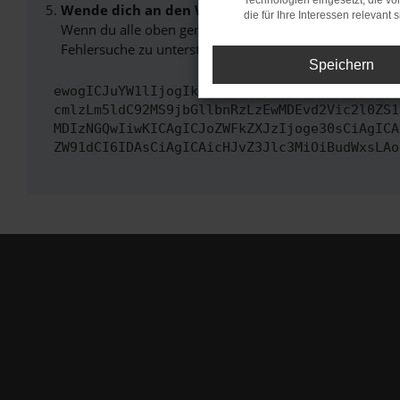
Technologien eingesetzt, die v
Wende dich an den Webseitenbetreiber.
die für Ihre Interessen relevant s
Wenn du alle oben genannten Schritte versucht hast, k
Fehlersuche zu unterstützen:
Speichern
ewogICJuYW1lIjogIk5ldHdvcmtFcnJvciIsCiAgImN
cmlzLm5ldC92MS9jbGllbnRzLzEwMDEvd2Vic2l0ZS1
MDIzNGQwIiwKICAgICJoZWFkZXJzIjoge30sCiAgICA
ZW91dCI6IDAsCiAgICAicHJvZ3Jlc3MiOiBudWxsLAo