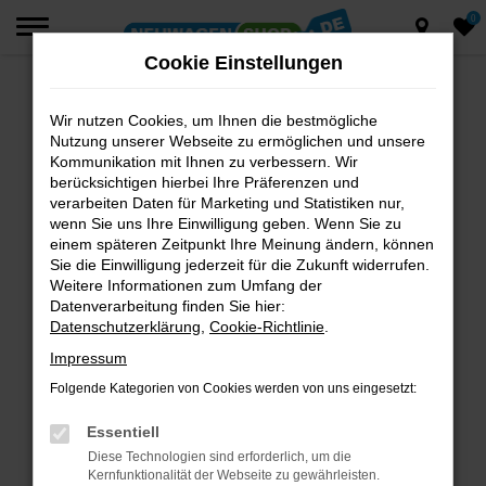
0
Zum
Hauptinhalt
Cookie Einstellungen
springen
Wir nutzen Cookies, um Ihnen die bestmögliche
Fehler: Network Error
Nutzung unserer Webseite zu ermöglichen und unsere
Beim Laden ist ein Fehler aufgetreten.
Kommunikation mit Ihnen zu verbessern. Wir
berücksichtigen hierbei Ihre Präferenzen und
Hier sind ein paar Tipps, die dir helfen können:
verarbeiten Daten für Marketing und Statistiken nur,
wenn Sie uns Ihre Einwilligung geben. Wenn Sie zu
Überprüfe deine Firewall und deine
einem späteren Zeitpunkt Ihre Meinung ändern, können
Internetverbindung.
Sie die Einwilligung jederzeit für die Zukunft widerrufen.
Laden andere Webseiten, zum Beispiel deine
Weitere Informationen zum Umfang der
Suchmaschine?
Datenverarbeitung finden Sie hier:
Datenschutzerklärung
,
Cookie-Richtlinie
.
Prüfe deine Browsererweiterungen.
Manche Erweiterungen, wie Werbeblocker,
Impressum
können das Laden bestimmter Seiten
Folgende Kategorien von Cookies werden von uns eingesetzt:
verhindern. Funktioniert die Seite in einem
anderen Browser oder in einem privaten
Essentiell
Fenster?
Diese Technologien sind erforderlich, um die
Kernfunktionalität der Webseite zu gewährleisten.
Starte dein Gerät neu.