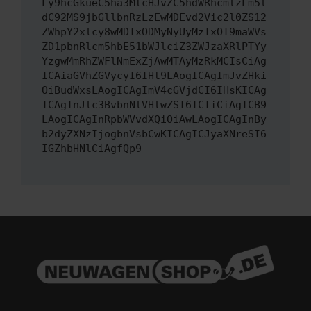
Ly9hcGkueC5ha3MtcHJvZC5hdWRhcmlzLm5l
dC92MS9jbGllbnRzLzEwMDEvd2Vic2l0ZS12
ZWhpY2xlcy8wMDIxODMyNyUyMzIxOT9maWVs
ZD1pbnRlcm5hbE51bWJlciZ3ZWJzaXRlPTYy
YzgwMmRhZWFlNmExZjAwMTAyMzRkMCIsCiAg
ICAiaGVhZGVycyI6IHt9LAogICAgImJvZHki
OiBudWxsLAogICAgImV4cGVjdCI6IHsKICAg
ICAgInJlc3BvbnNlVHlwZSI6ICIiCiAgICB9
LAogICAgInRpbWVvdXQiOiAwLAogICAgInBy
b2dyZXNzIjogbnVsbCwKICAgICJyaXNreSI6
IGZhbHNlCiAgfQp9