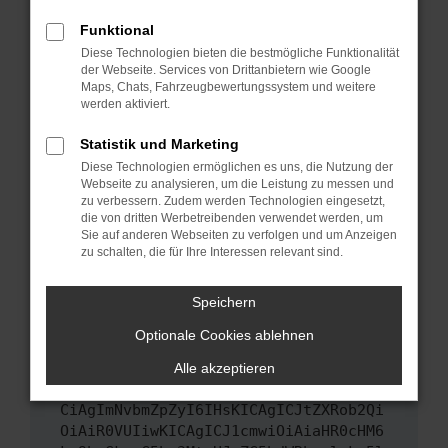
Das kann manchmal helfen, vorübergehende
Funktional
Probleme zu beheben.
Diese Technologien bieten die bestmögliche Funktionalität
Stelle sicher, dass dein Browser und dein
der Webseite. Services von Drittanbietern wie Google
Maps, Chats, Fahrzeugbewertungssystem und weitere
Betriebssystem auf dem neuesten Stand
werden aktiviert.
sind.
Veraltete Software birgt nicht nur ein
Statistik und Marketing
Sicherheitsrisiko, sondern kann auch dazu
Diese Technologien ermöglichen es uns, die Nutzung der
führen, dass bestimmte Funktionen nicht mehr
Webseite zu analysieren, um die Leistung zu messen und
unterstützt werden.
zu verbessern. Zudem werden Technologien eingesetzt,
die von dritten Werbetreibenden verwendet werden, um
Wende dich an den Webseitenbetreiber.
Sie auf anderen Webseiten zu verfolgen und um Anzeigen
Wenn du alle oben genannten Schritte versucht
zu schalten, die für Ihre Interessen relevant sind.
hast, kontaktiere uns bitte. Wir werden
versuchen, das Problem zu beheben. Du kannst
Speichern
uns diesen Text schicken, um uns bei der
Optionale Cookies ablehnen
Fehlersuche zu unterstützen:
Alle akzeptieren
ewogICJuYW1lIjogIk5ldHdvcmtFcnJvciIs
CiAgImNvbmZpZyI6IHsKICAgICJtZXRob2Qi
OiAiR0VUIiwKICAgICJ1cmwiOiAiaHR0cHM6