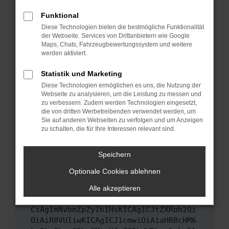
Das kann manchmal helfen, vorübergehende
Funktional
Probleme zu beheben.
Diese Technologien bieten die bestmögliche Funktionalität
Stelle sicher, dass dein Browser und dein
der Webseite. Services von Drittanbietern wie Google
Maps, Chats, Fahrzeugbewertungssystem und weitere
Betriebssystem auf dem neuesten Stand
werden aktiviert.
sind.
Veraltete Software birgt nicht nur ein
Statistik und Marketing
Sicherheitsrisiko, sondern kann auch dazu
Diese Technologien ermöglichen es uns, die Nutzung der
führen, dass bestimmte Funktionen nicht mehr
Webseite zu analysieren, um die Leistung zu messen und
unterstützt werden.
zu verbessern. Zudem werden Technologien eingesetzt,
die von dritten Werbetreibenden verwendet werden, um
Wende dich an den Webseitenbetreiber.
Sie auf anderen Webseiten zu verfolgen und um Anzeigen
Wenn du alle oben genannten Schritte versucht
zu schalten, die für Ihre Interessen relevant sind.
hast, kontaktiere uns bitte. Wir werden
versuchen, das Problem zu beheben. Du kannst
Speichern
uns diesen Text schicken, um uns bei der
Optionale Cookies ablehnen
Fehlersuche zu unterstützen:
Alle akzeptieren
ewogICJuYW1lIjogIk5ldHdvcmtFcnJvciIs
CiAgImNvbmZpZyI6IHsKICAgICJtZXRob2Qi
OiAiR0VUIiwKICAgICJ1cmwiOiAiaHR0cHM6