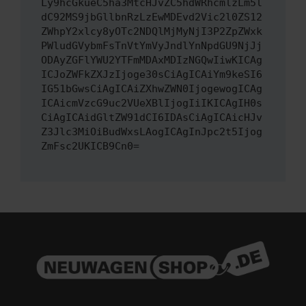
Ly9hcGkueC5ha3MtcHJvZC5hdWRhcmlzLm5l
dC92MS9jbGllbnRzLzEwMDEvd2Vic2l0ZS12
ZWhpY2xlcy8yOTc2NDQlMjMyNjI3P2ZpZWxk
PWludGVybmFsTnVtYmVyJndlYnNpdGU9NjJj
ODAyZGFlYWU2YTFmMDAxMDIzNGQwIiwKICAg
ICJoZWFkZXJzIjoge30sCiAgICAiYm9keSI6
IG51bGwsCiAgICAiZXhwZWN0IjogewogICAg
ICAicmVzcG9uc2VUeXBlIjogIiIKICAgIH0s
CiAgICAidGltZW91dCI6IDAsCiAgICAicHJv
Z3Jlc3MiOiBudWxsLAogICAgInJpc2t5Ijog
ZmFsc2UKICB9Cn0=