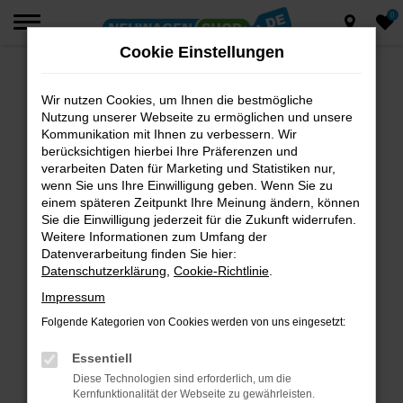
0
Zum
Hauptinhalt
Cookie Einstellungen
springen
Wir nutzen Cookies, um Ihnen die bestmögliche
Fehler: Network Error
Nutzung unserer Webseite zu ermöglichen und unsere
Beim Laden ist ein Fehler aufgetreten.
Kommunikation mit Ihnen zu verbessern. Wir
berücksichtigen hierbei Ihre Präferenzen und
Hier sind ein paar Tipps, die dir helfen können:
verarbeiten Daten für Marketing und Statistiken nur,
wenn Sie uns Ihre Einwilligung geben. Wenn Sie zu
Überprüfe deine Firewall und deine
einem späteren Zeitpunkt Ihre Meinung ändern, können
Internetverbindung.
Sie die Einwilligung jederzeit für die Zukunft widerrufen.
Laden andere Webseiten, zum Beispiel deine
Weitere Informationen zum Umfang der
Suchmaschine?
Datenverarbeitung finden Sie hier:
Datenschutzerklärung
,
Cookie-Richtlinie
.
Prüfe deine Browsererweiterungen.
Manche Erweiterungen, wie Werbeblocker,
Impressum
können das Laden bestimmter Seiten
Folgende Kategorien von Cookies werden von uns eingesetzt:
verhindern. Funktioniert die Seite in einem
anderen Browser oder in einem privaten
Essentiell
Fenster?
Diese Technologien sind erforderlich, um die
Kernfunktionalität der Webseite zu gewährleisten.
Starte dein Gerät neu.