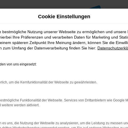
Cookie Einstellungen
ie bestmögliche Nutzung unserer Webseite zu ermöglichen und unsere
hierbei Ihre Präferenzen und verarbeiten Daten für Marketing und Stati
einem späteren Zeitpunkt Ihre Meinung ändern, können Sie die Einwillig
en zum Umfang der Datenverarbeitung finden Sie hier:
Datenschutzerkl
en von uns eingesetzt:
indung.
hine?
rlich, um die Kernfunktionalität der Webseite zu gewährleisten.
aden bestimmter Seiten verhindern. Funktioniert die Seite in e
estmögliche Funktionalität der Webseite. Services von Drittanbietern wie Google 
eitere werden aktiviert.
 zu beheben.
bssystem auf dem neuesten Stand sind.
ko, sondern kann auch dazu führen, dass bestimmte Funktionen nic
 es uns, die Nutzung der Webseite zu analysieren, um die Leistung zu messen u