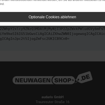
on dritten Werbetreibenden verwendet werden, um Sie auf anderen Webseiten zu ve
ind.
ontaktiere uns bitte. Wir werden versuchen, das Problem zu behe
Optionale Cookies ablehnen
vbmZpZyI6IHsKICAgICJtZXRob2QiOiAiR0VUIiwKICAgICJ1
2ZWhpY2xlcy9ZNzQ3MDAlMjMyNjI3P2ZpZWxkPWludGVybmFs
iYm9keSI6IG51bGwsCiAgICAiZXhwZWN0IjogewogICAgICAi
gICAgInJpc2t5IjogZmFsc2UKICB9Cn0=
audaris GmbH
Traunreuter Straße 16