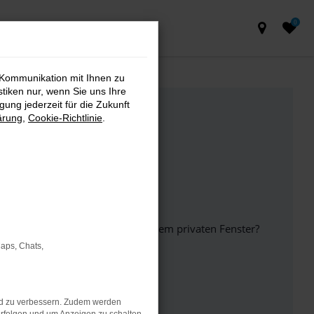
0
 Kommunikation mit Ihnen zu
stiken nur, wenn Sie uns Ihre
ung jederzeit für die Zukunft
ärung
,
Cookie-Richtlinie
.
inem anderen Browser oder in einem privaten Fenster?
Maps, Chats,
ht mehr unterstützt werden.
nd zu verbessern. Zudem werden