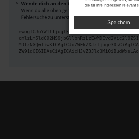
Technologien eingesetzt, die v
Wende dich an den Webseitenbetreiber.
die für Ihre Interessen relevant s
Wenn du alle oben genannten Schritte versucht hast, k
Fehlersuche zu unterstützen:
Speichern
ewogICJuYW1lIjogIk5ldHdvcmtFcnJvciIsCiAgImN
cmlzLm5ldC92MS9jbGllbnRzLzEwMDEvd2Vic2l0ZS1
MDIzNGQwIiwKICAgICJoZWFkZXJzIjoge30sCiAgICA
ZW91dCI6IDAsCiAgICAicHJvZ3Jlc3MiOiBudWxsLAo