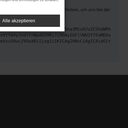
rfolgen und um Anzeigen zu schalten,
ben. Du kannst uns diesen Text schicken, um uns bei der
Alle akzeptieren
cmwiOiAiaHR0cHM6Ly9hcGkueC5ha3MtcHJvZC5hdWRh
TnVtYmVyJndlYnNpdGU9NjJjODAyZGFlYWU2YTFmMDAx
cmVzcG9uc2VUeXBlIjogIiIKICAgIH0sCiAgICAidGlt