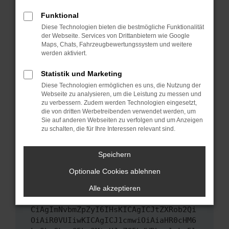
Das kann manchmal helfen, vorübergehende
Funktional
Probleme zu beheben.
Diese Technologien bieten die bestmögliche Funktionalität
Stelle sicher, dass dein Browser und dein
der Webseite. Services von Drittanbietern wie Google
Maps, Chats, Fahrzeugbewertungssystem und weitere
Betriebssystem auf dem neuesten Stand
werden aktiviert.
sind.
Veraltete Software birgt nicht nur ein
Statistik und Marketing
Sicherheitsrisiko, sondern kann auch dazu
Diese Technologien ermöglichen es uns, die Nutzung der
führen, dass bestimmte Funktionen nicht mehr
Webseite zu analysieren, um die Leistung zu messen und
unterstützt werden.
zu verbessern. Zudem werden Technologien eingesetzt,
die von dritten Werbetreibenden verwendet werden, um
Wende dich an den Webseitenbetreiber.
Sie auf anderen Webseiten zu verfolgen und um Anzeigen
Wenn du alle oben genannten Schritte versucht
zu schalten, die für Ihre Interessen relevant sind.
hast, kontaktiere uns bitte. Wir werden
versuchen, das Problem zu beheben. Du kannst
Speichern
uns diesen Text schicken, um uns bei der
Optionale Cookies ablehnen
Fehlersuche zu unterstützen:
Alle akzeptieren
ewogICJuYW1lIjogIk5ldHdvcmtFcnJvciIs
CiAgImNvbmZpZyI6IHsKICAgICJtZXRob2Qi
OiAiR0VUIiwKICAgICJ1cmwiOiAiaHR0cHM6