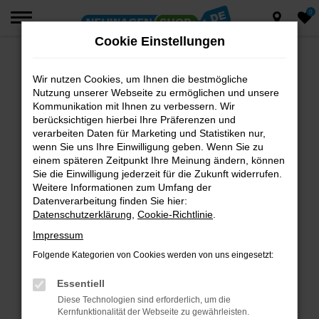
0
Zum
Hauptinhalt
Cookie Einstellungen
springen
Wir nutzen Cookies, um Ihnen die bestmögliche
Fehler: Network Error
Nutzung unserer Webseite zu ermöglichen und unsere
Beim Laden ist ein Fehler aufgetreten.
Kommunikation mit Ihnen zu verbessern. Wir
berücksichtigen hierbei Ihre Präferenzen und
Hier sind ein paar Tipps, die dir helfen können:
verarbeiten Daten für Marketing und Statistiken nur,
wenn Sie uns Ihre Einwilligung geben. Wenn Sie zu
Überprüfe deine Firewall und deine
einem späteren Zeitpunkt Ihre Meinung ändern, können
Internetverbindung.
Sie die Einwilligung jederzeit für die Zukunft widerrufen.
Laden andere Webseiten, zum Beispiel deine
Weitere Informationen zum Umfang der
Suchmaschine?
Datenverarbeitung finden Sie hier:
Datenschutzerklärung
,
Cookie-Richtlinie
.
Prüfe deine Browsererweiterungen.
Manche Erweiterungen, wie Werbeblocker,
Impressum
können das Laden bestimmter Seiten
Folgende Kategorien von Cookies werden von uns eingesetzt:
verhindern. Funktioniert die Seite in einem
anderen Browser oder in einem privaten
Essentiell
Fenster?
Diese Technologien sind erforderlich, um die
Kernfunktionalität der Webseite zu gewährleisten.
Starte dein Gerät neu.