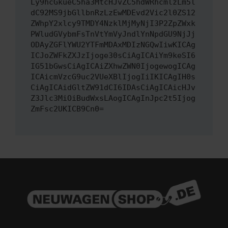
Ly9hcGkueC5ha3MtcHJvZC5hdWRhcmlzLm5l
dC92MS9jbGllbnRzLzEwMDEvd2Vic2l0ZS12
ZWhpY2xlcy9TMDY4NzklMjMyNjI3P2ZpZWxk
PWludGVybmFsTnVtYmVyJndlYnNpdGU9NjJj
ODAyZGFlYWU2YTFmMDAxMDIzNGQwIiwKICAg
ICJoZWFkZXJzIjoge30sCiAgICAiYm9keSI6
IG51bGwsCiAgICAiZXhwZWN0IjogewogICAg
ICAicmVzcG9uc2VUeXBlIjogIiIKICAgIH0s
CiAgICAidGltZW91dCI6IDAsCiAgICAicHJv
Z3Jlc3MiOiBudWxsLAogICAgInJpc2t5Ijog
ZmFsc2UKICB9Cn0=