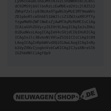
Ly9hcGkueC5ha3MtcHJvZC5hdWRhcmlzLm5l
dC92MS9jbGllbnRzLzEwMDEvd2Vic2l0ZS12
ZWhpY2xlcy83NzAxOTgwNiUyMzE1MT9maWVs
ZD1pbnRlcm5hbE51bWJlciZ3ZWJzaXRlPTYy
YzgwMmRhZWFlNmExZjAwMTAyMzRkMCIsCiAg
ICAiaGVhZGVycyI6IHt9LAogICAgImJvZHki
OiBudWxsLAogICAgImV4cGVjdCI6IHsKICAg
ICAgInJlc3BvbnNlVHlwZSI6ICIiCiAgICB9
LAogICAgInRpbWVvdXQiOiAwLAogICAgInBy
b2dyZXNzIjogbnVsbCwKICAgICJyaXNreSI6
IGZhbHNlCiAgfQp9