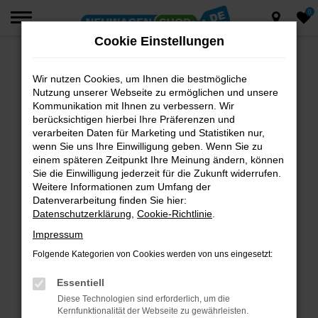
0
Zum
Hauptinhalt
Cookie Einstellungen
springen
Wir nutzen Cookies, um Ihnen die bestmögliche
Fehler: Network Error
Nutzung unserer Webseite zu ermöglichen und unsere
Beim Laden ist ein Fehler aufgetreten.
Kommunikation mit Ihnen zu verbessern. Wir
berücksichtigen hierbei Ihre Präferenzen und
Hier sind ein paar Tipps, die dir helfen können:
verarbeiten Daten für Marketing und Statistiken nur,
wenn Sie uns Ihre Einwilligung geben. Wenn Sie zu
Überprüfe deine Firewall und deine
einem späteren Zeitpunkt Ihre Meinung ändern, können
Internetverbindung.
Sie die Einwilligung jederzeit für die Zukunft widerrufen.
Laden andere Webseiten, zum Beispiel deine
Weitere Informationen zum Umfang der
Suchmaschine?
Datenverarbeitung finden Sie hier:
Datenschutzerklärung
,
Cookie-Richtlinie
.
Prüfe deine Browsererweiterungen.
Manche Erweiterungen, wie Werbeblocker,
Impressum
können das Laden bestimmter Seiten
Folgende Kategorien von Cookies werden von uns eingesetzt:
verhindern. Funktioniert die Seite in einem
anderen Browser oder in einem privaten
Essentiell
Fenster?
Diese Technologien sind erforderlich, um die
Kernfunktionalität der Webseite zu gewährleisten.
Starte dein Gerät neu.