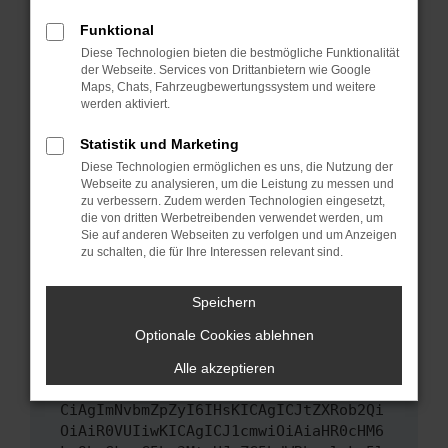
Das kann manchmal helfen, vorübergehende
Funktional
Probleme zu beheben.
Diese Technologien bieten die bestmögliche Funktionalität
Stelle sicher, dass dein Browser und dein
der Webseite. Services von Drittanbietern wie Google
Maps, Chats, Fahrzeugbewertungssystem und weitere
Betriebssystem auf dem neuesten Stand
werden aktiviert.
sind.
Veraltete Software birgt nicht nur ein
Statistik und Marketing
Sicherheitsrisiko, sondern kann auch dazu
Diese Technologien ermöglichen es uns, die Nutzung der
führen, dass bestimmte Funktionen nicht mehr
Webseite zu analysieren, um die Leistung zu messen und
unterstützt werden.
zu verbessern. Zudem werden Technologien eingesetzt,
die von dritten Werbetreibenden verwendet werden, um
Wende dich an den Webseitenbetreiber.
Sie auf anderen Webseiten zu verfolgen und um Anzeigen
Wenn du alle oben genannten Schritte versucht
zu schalten, die für Ihre Interessen relevant sind.
hast, kontaktiere uns bitte. Wir werden
versuchen, das Problem zu beheben. Du kannst
Speichern
uns diesen Text schicken, um uns bei der
Optionale Cookies ablehnen
Fehlersuche zu unterstützen:
Alle akzeptieren
ewogICJuYW1lIjogIk5ldHdvcmtFcnJvciIs
CiAgImNvbmZpZyI6IHsKICAgICJtZXRob2Qi
OiAiR0VUIiwKICAgICJ1cmwiOiAiaHR0cHM6