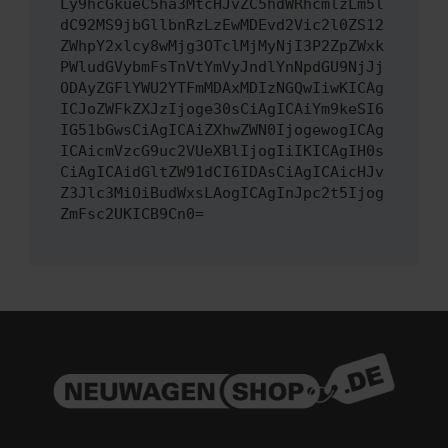
Ly9hcGkueC5ha3MtcHJvZC5hdWRhcmlzLm5l
dC92MS9jbGllbnRzLzEwMDEvd2Vic2l0ZS12
ZWhpY2xlcy8wMjg3OTclMjMyNjI3P2ZpZWxk
PWludGVybmFsTnVtYmVyJndlYnNpdGU9NjJj
ODAyZGFlYWU2YTFmMDAxMDIzNGQwIiwKICAg
ICJoZWFkZXJzIjoge30sCiAgICAiYm9keSI6
IG51bGwsCiAgICAiZXhwZWN0IjogewogICAg
ICAicmVzcG9uc2VUeXBlIjogIiIKICAgIH0s
CiAgICAidGltZW91dCI6IDAsCiAgICAicHJv
Z3Jlc3MiOiBudWxsLAogICAgInJpc2t5Ijog
ZmFsc2UKICB9Cn0=