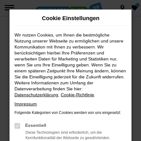
0
Zum
Hauptinhalt
Cookie Einstellungen
springen
Wir nutzen Cookies, um Ihnen die bestmögliche
Fehler: Network Error
Nutzung unserer Webseite zu ermöglichen und unsere
Beim Laden ist ein Fehler aufgetreten.
Kommunikation mit Ihnen zu verbessern. Wir
berücksichtigen hierbei Ihre Präferenzen und
Hier sind ein paar Tipps, die dir helfen können:
verarbeiten Daten für Marketing und Statistiken nur,
wenn Sie uns Ihre Einwilligung geben. Wenn Sie zu
Überprüfe deine Firewall und deine
einem späteren Zeitpunkt Ihre Meinung ändern, können
Internetverbindung.
Sie die Einwilligung jederzeit für die Zukunft widerrufen.
Laden andere Webseiten, zum Beispiel deine
Weitere Informationen zum Umfang der
Suchmaschine?
Datenverarbeitung finden Sie hier:
Datenschutzerklärung
,
Cookie-Richtlinie
.
Prüfe deine Browsererweiterungen.
Manche Erweiterungen, wie Werbeblocker,
Impressum
können das Laden bestimmter Seiten
Folgende Kategorien von Cookies werden von uns eingesetzt:
verhindern. Funktioniert die Seite in einem
anderen Browser oder in einem privaten
Essentiell
Fenster?
Diese Technologien sind erforderlich, um die
Kernfunktionalität der Webseite zu gewährleisten.
Starte dein Gerät neu.