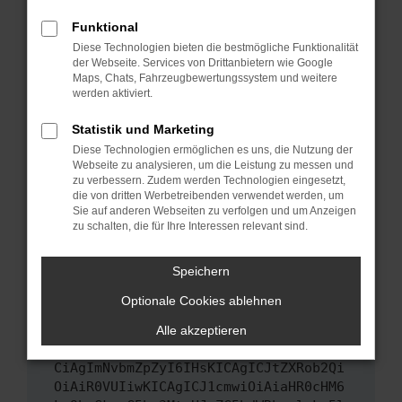
Das kann manchmal helfen, vorübergehende
Funktional
Probleme zu beheben.
Diese Technologien bieten die bestmögliche Funktionalität
Stelle sicher, dass dein Browser und dein
der Webseite. Services von Drittanbietern wie Google
Maps, Chats, Fahrzeugbewertungssystem und weitere
Betriebssystem auf dem neuesten Stand
werden aktiviert.
sind.
Veraltete Software birgt nicht nur ein
Statistik und Marketing
Sicherheitsrisiko, sondern kann auch dazu
Diese Technologien ermöglichen es uns, die Nutzung der
führen, dass bestimmte Funktionen nicht mehr
Webseite zu analysieren, um die Leistung zu messen und
unterstützt werden.
zu verbessern. Zudem werden Technologien eingesetzt,
die von dritten Werbetreibenden verwendet werden, um
Wende dich an den Webseitenbetreiber.
Sie auf anderen Webseiten zu verfolgen und um Anzeigen
Wenn du alle oben genannten Schritte versucht
zu schalten, die für Ihre Interessen relevant sind.
hast, kontaktiere uns bitte. Wir werden
versuchen, das Problem zu beheben. Du kannst
Speichern
uns diesen Text schicken, um uns bei der
Optionale Cookies ablehnen
Fehlersuche zu unterstützen:
Alle akzeptieren
ewogICJuYW1lIjogIk5ldHdvcmtFcnJvciIs
CiAgImNvbmZpZyI6IHsKICAgICJtZXRob2Qi
OiAiR0VUIiwKICAgICJ1cmwiOiAiaHR0cHM6