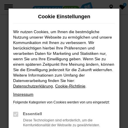
0
Zum
Hauptinhalt
Cookie Einstellungen
springen
Wir nutzen Cookies, um Ihnen die bestmögliche
Fehler: Network Error
Nutzung unserer Webseite zu ermöglichen und unsere
Beim Laden ist ein Fehler aufgetreten.
Kommunikation mit Ihnen zu verbessern. Wir
berücksichtigen hierbei Ihre Präferenzen und
Hier sind ein paar Tipps, die dir helfen können:
verarbeiten Daten für Marketing und Statistiken nur,
wenn Sie uns Ihre Einwilligung geben. Wenn Sie zu
Überprüfe deine Firewall und deine
einem späteren Zeitpunkt Ihre Meinung ändern, können
Internetverbindung.
Sie die Einwilligung jederzeit für die Zukunft widerrufen.
Laden andere Webseiten, zum Beispiel deine
Weitere Informationen zum Umfang der
Suchmaschine?
Datenverarbeitung finden Sie hier:
Datenschutzerklärung
,
Cookie-Richtlinie
.
Prüfe deine Browsererweiterungen.
Manche Erweiterungen, wie Werbeblocker,
Impressum
können das Laden bestimmter Seiten
Folgende Kategorien von Cookies werden von uns eingesetzt:
verhindern. Funktioniert die Seite in einem
anderen Browser oder in einem privaten
Essentiell
Fenster?
Diese Technologien sind erforderlich, um die
Kernfunktionalität der Webseite zu gewährleisten.
Starte dein Gerät neu.