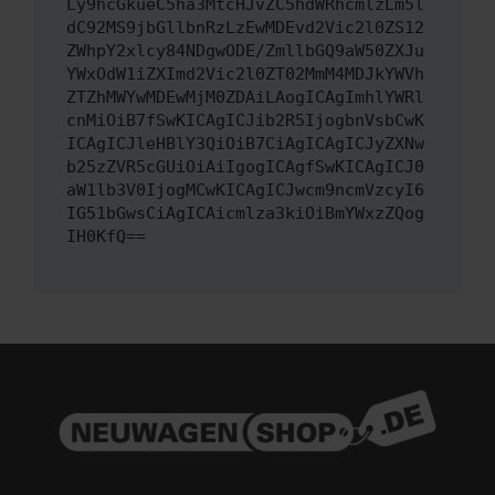
Ly9hcGkueC5ha3MtcHJvZC5hdWRhcmlzLm5l
dC92MS9jbGllbnRzLzEwMDEvd2Vic2l0ZS12
ZWhpY2xlcy84NDgwODE/ZmllbGQ9aW50ZXJu
YWxOdW1iZXImd2Vic2l0ZT02MmM4MDJkYWVh
ZTZhMWYwMDEwMjM0ZDAiLAogICAgImhlYWRl
cnMiOiB7fSwKICAgICJib2R5IjogbnVsbCwK
ICAgICJleHBlY3QiOiB7CiAgICAgICJyZXNw
b25zZVR5cGUiOiAiIgogICAgfSwKICAgICJ0
aW1lb3V0IjogMCwKICAgICJwcm9ncmVzcyI6
IG51bGwsCiAgICAicmlza3kiOiBmYWxzZQog
IH0KfQ==