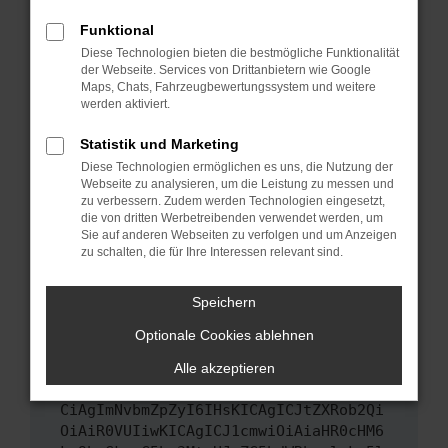
Das kann manchmal helfen, vorübergehende
Funktional
Probleme zu beheben.
Diese Technologien bieten die bestmögliche Funktionalität
Stelle sicher, dass dein Browser und dein
der Webseite. Services von Drittanbietern wie Google
Maps, Chats, Fahrzeugbewertungssystem und weitere
Betriebssystem auf dem neuesten Stand
werden aktiviert.
sind.
Veraltete Software birgt nicht nur ein
Statistik und Marketing
Sicherheitsrisiko, sondern kann auch dazu
Diese Technologien ermöglichen es uns, die Nutzung der
führen, dass bestimmte Funktionen nicht mehr
Webseite zu analysieren, um die Leistung zu messen und
unterstützt werden.
zu verbessern. Zudem werden Technologien eingesetzt,
die von dritten Werbetreibenden verwendet werden, um
Wende dich an den Webseitenbetreiber.
Sie auf anderen Webseiten zu verfolgen und um Anzeigen
Wenn du alle oben genannten Schritte versucht
zu schalten, die für Ihre Interessen relevant sind.
hast, kontaktiere uns bitte. Wir werden
versuchen, das Problem zu beheben. Du kannst
Speichern
uns diesen Text schicken, um uns bei der
Optionale Cookies ablehnen
Fehlersuche zu unterstützen:
Alle akzeptieren
ewogICJuYW1lIjogIk5ldHdvcmtFcnJvciIs
CiAgImNvbmZpZyI6IHsKICAgICJtZXRob2Qi
OiAiR0VUIiwKICAgICJ1cmwiOiAiaHR0cHM6