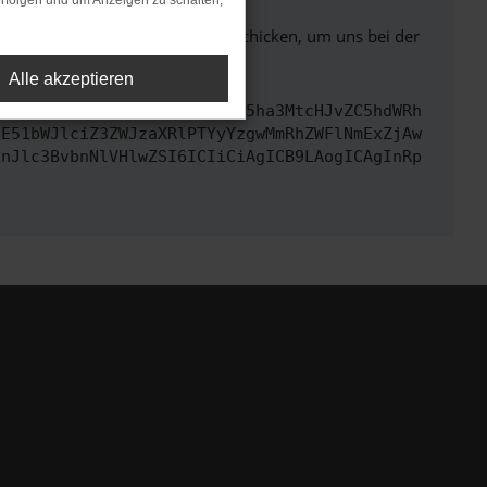
rfolgen und um Anzeigen zu schalten,
ben. Du kannst uns diesen Text schicken, um uns bei der
Alle akzeptieren
cmwiOiAiaHR0cHM6Ly9hcGkueC5ha3MtcHJvZC5hdWRh
bE51bWJlciZ3ZWJzaXRlPTYyYzgwMmRhZWFlNmExZjAw
InJlc3BvbnNlVHlwZSI6ICIiCiAgICB9LAogICAgInRp