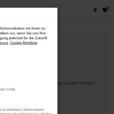
0
 Kommunikation mit Ihnen zu
stiken nur, wenn Sie uns Ihre
ung jederzeit für die Zukunft
ärung
,
Cookie-Richtlinie
.
inem anderen Browser oder in einem privaten Fenster?
Maps, Chats,
ht mehr unterstützt werden.
nd zu verbessern. Zudem werden