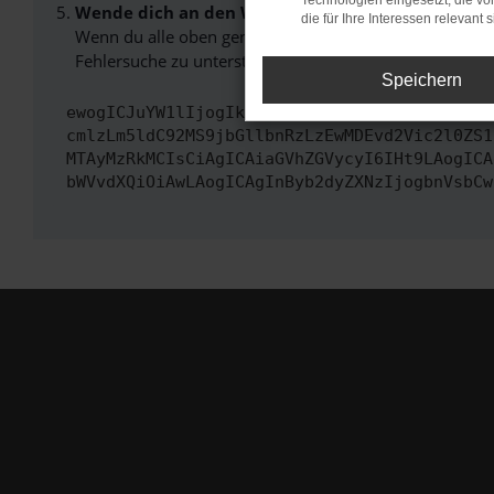
Technologien eingesetzt, die v
Wende dich an den Webseitenbetreiber.
die für Ihre Interessen relevant s
Wenn du alle oben genannten Schritte versucht hast, k
Fehlersuche zu unterstützen:
Speichern
ewogICJuYW1lIjogIk5ldHdvcmtFcnJvciIsCiAgImN
cmlzLm5ldC92MS9jbGllbnRzLzEwMDEvd2Vic2l0ZS1
MTAyMzRkMCIsCiAgICAiaGVhZGVycyI6IHt9LAogICA
bWVvdXQiOiAwLAogICAgInByb2dyZXNzIjogbnVsbCw