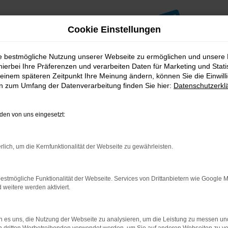
Cookie Einstellungen
ie bestmögliche Nutzung unserer Webseite zu ermöglichen und unsere
hierbei Ihre Präferenzen und verarbeiten Daten für Marketing und Stati
einem späteren Zeitpunkt Ihre Meinung ändern, können Sie die Einwillig
en zum Umfang der Datenverarbeitung finden Sie hier:
Datenschutzerkl
en von uns eingesetzt:
indung.
hine?
rlich, um die Kernfunktionalität der Webseite zu gewährleisten.
aden bestimmter Seiten verhindern. Funktioniert die Seite in e
estmögliche Funktionalität der Webseite. Services von Drittanbietern wie Google 
eitere werden aktiviert.
 zu beheben.
bssystem auf dem neuesten Stand sind.
ko, sondern kann auch dazu führen, dass bestimmte Funktionen nic
 es uns, die Nutzung der Webseite zu analysieren, um die Leistung zu messen u