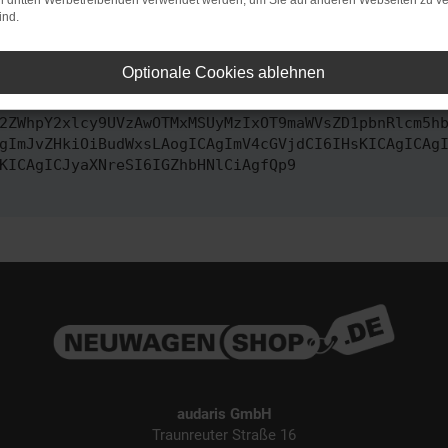
on dritten Werbetreibenden verwendet werden, um Sie auf anderen Webseiten zu ve
ind.
ontaktiere uns bitte. Wir werden versuchen, das Problem zu behe
Optionale Cookies ablehnen
vbmZpZyI6IHsKICAgICJtZXRob2QiOiAiR0VUIiwKICAgICJ1
2ZWhpY2xlcy9UVzAwOTMxMSUyMzIxOT9maWVsZD1pbnRlcm5h
gImJvZHkiOiBudWxsLAogICAgImV4cGVjdCI6IHsKICAgICAg
KICAgICJyaXNreSI6IGZhbHNlCiAgfQp9
audaris GmbH
Traunreuter Straße 16