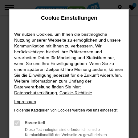
0
Zum
Hauptinhalt
Cookie Einstellungen
springen
Wir nutzen Cookies, um Ihnen die bestmögliche
Fehler: Network Error
Nutzung unserer Webseite zu ermöglichen und unsere
Beim Laden ist ein Fehler aufgetreten.
Kommunikation mit Ihnen zu verbessern. Wir
berücksichtigen hierbei Ihre Präferenzen und
Hier sind ein paar Tipps, die dir helfen können:
verarbeiten Daten für Marketing und Statistiken nur,
wenn Sie uns Ihre Einwilligung geben. Wenn Sie zu
Überprüfe deine Firewall und deine
einem späteren Zeitpunkt Ihre Meinung ändern, können
Internetverbindung.
Sie die Einwilligung jederzeit für die Zukunft widerrufen.
Laden andere Webseiten, zum Beispiel deine
Weitere Informationen zum Umfang der
Suchmaschine?
Datenverarbeitung finden Sie hier:
Datenschutzerklärung
,
Cookie-Richtlinie
.
Prüfe deine Browsererweiterungen.
Manche Erweiterungen, wie Werbeblocker,
Impressum
können das Laden bestimmter Seiten
Folgende Kategorien von Cookies werden von uns eingesetzt:
verhindern. Funktioniert die Seite in einem
anderen Browser oder in einem privaten
Essentiell
Fenster?
Diese Technologien sind erforderlich, um die
Kernfunktionalität der Webseite zu gewährleisten.
Starte dein Gerät neu.