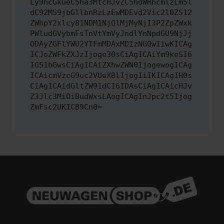
Ly9hcGkueC5ha3MtcHJvZC5hdWRhcmlzLm5l
dC92MS9jbGllbnRzLzEwMDEvd2Vic2l0ZS12
ZWhpY2xlcy81NDM1NjQlMjMyNjI3P2ZpZWxk
PWludGVybmFsTnVtYmVyJndlYnNpdGU9NjJj
ODAyZGFlYWU2YTFmMDAxMDIzNGQwIiwKICAg
ICJoZWFkZXJzIjoge30sCiAgICAiYm9keSI6
IG51bGwsCiAgICAiZXhwZWN0IjogewogICAg
ICAicmVzcG9uc2VUeXBlIjogIiIKICAgIH0s
CiAgICAidGltZW91dCI6IDAsCiAgICAicHJv
Z3Jlc3MiOiBudWxsLAogICAgInJpc2t5Ijog
ZmFsc2UKICB9Cn0=