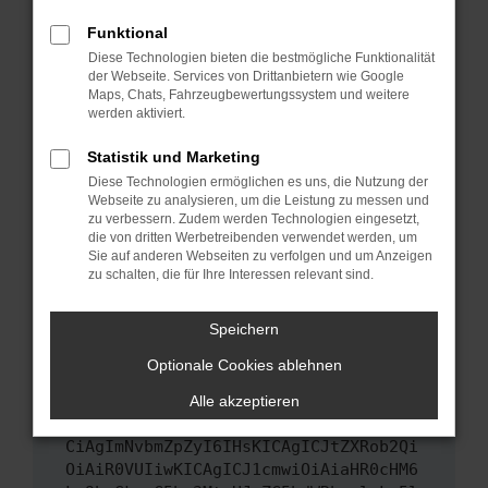
Das kann manchmal helfen, vorübergehende
Funktional
Probleme zu beheben.
Diese Technologien bieten die bestmögliche Funktionalität
Stelle sicher, dass dein Browser und dein
der Webseite. Services von Drittanbietern wie Google
Maps, Chats, Fahrzeugbewertungssystem und weitere
Betriebssystem auf dem neuesten Stand
werden aktiviert.
sind.
Veraltete Software birgt nicht nur ein
Statistik und Marketing
Sicherheitsrisiko, sondern kann auch dazu
Diese Technologien ermöglichen es uns, die Nutzung der
führen, dass bestimmte Funktionen nicht mehr
Webseite zu analysieren, um die Leistung zu messen und
unterstützt werden.
zu verbessern. Zudem werden Technologien eingesetzt,
die von dritten Werbetreibenden verwendet werden, um
Wende dich an den Webseitenbetreiber.
Sie auf anderen Webseiten zu verfolgen und um Anzeigen
Wenn du alle oben genannten Schritte versucht
zu schalten, die für Ihre Interessen relevant sind.
hast, kontaktiere uns bitte. Wir werden
versuchen, das Problem zu beheben. Du kannst
Speichern
uns diesen Text schicken, um uns bei der
Optionale Cookies ablehnen
Fehlersuche zu unterstützen:
Alle akzeptieren
ewogICJuYW1lIjogIk5ldHdvcmtFcnJvciIs
CiAgImNvbmZpZyI6IHsKICAgICJtZXRob2Qi
OiAiR0VUIiwKICAgICJ1cmwiOiAiaHR0cHM6