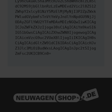
Ly9hcGkueC5ha3MtcHJvZC5hdWRhcmlzLm5l
dC92MS9jbGllbnRzLzEwMDEvd2Vic2l0ZS12
ZWhpY2xlcy81NzY5MzElMjMyNjI3P2ZpZWxk
PWludGVybmFsTnVtYmVyJndlYnNpdGU9NjJj
ODAyZGFlYWU2YTFmMDAxMDIzNGQwIiwKICAg
ICJoZWFkZXJzIjoge30sCiAgICAiYm9keSI6
IG51bGwsCiAgICAiZXhwZWN0IjogewogICAg
ICAicmVzcG9uc2VUeXBlIjogIiIKICAgIH0s
CiAgICAidGltZW91dCI6IDAsCiAgICAicHJv
Z3Jlc3MiOiBudWxsLAogICAgInJpc2t5Ijog
ZmFsc2UKICB9Cn0=