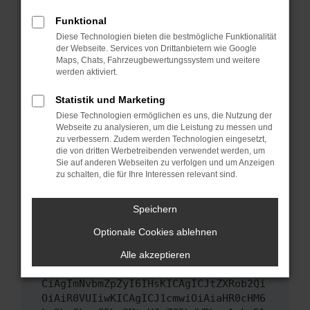
Das kann manchmal helfen, vorübergehende
Funktional
Probleme zu beheben.
Diese Technologien bieten die bestmögliche Funktionalität
Stelle sicher, dass dein Browser und dein
der Webseite. Services von Drittanbietern wie Google
Maps, Chats, Fahrzeugbewertungssystem und weitere
Betriebssystem auf dem neuesten Stand
werden aktiviert.
sind.
Veraltete Software birgt nicht nur ein
Statistik und Marketing
Sicherheitsrisiko, sondern kann auch dazu
Diese Technologien ermöglichen es uns, die Nutzung der
führen, dass bestimmte Funktionen nicht mehr
Webseite zu analysieren, um die Leistung zu messen und
unterstützt werden.
zu verbessern. Zudem werden Technologien eingesetzt,
die von dritten Werbetreibenden verwendet werden, um
Wende dich an den Webseitenbetreiber.
Sie auf anderen Webseiten zu verfolgen und um Anzeigen
Wenn du alle oben genannten Schritte versucht
zu schalten, die für Ihre Interessen relevant sind.
hast, kontaktiere uns bitte. Wir werden
versuchen, das Problem zu beheben. Du kannst
Speichern
uns diesen Text schicken, um uns bei der
Optionale Cookies ablehnen
Fehlersuche zu unterstützen:
Alle akzeptieren
ewogICJuYW1lIjogIk5ldHdvcmtFcnJvciIs
CiAgImNvbmZpZyI6IHsKICAgICJtZXRob2Qi
OiAiR0VUIiwKICAgICJ1cmwiOiAiaHR0cHM6