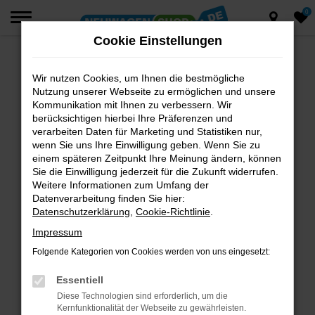
0
Zum
Hauptinhalt
Cookie Einstellungen
springen
Wir nutzen Cookies, um Ihnen die bestmögliche
Fehler: Network Error
Nutzung unserer Webseite zu ermöglichen und unsere
Beim Laden ist ein Fehler aufgetreten.
Kommunikation mit Ihnen zu verbessern. Wir
berücksichtigen hierbei Ihre Präferenzen und
Hier sind ein paar Tipps, die dir helfen können:
verarbeiten Daten für Marketing und Statistiken nur,
wenn Sie uns Ihre Einwilligung geben. Wenn Sie zu
Überprüfe deine Firewall und deine
einem späteren Zeitpunkt Ihre Meinung ändern, können
Internetverbindung.
Sie die Einwilligung jederzeit für die Zukunft widerrufen.
Laden andere Webseiten, zum Beispiel deine
Weitere Informationen zum Umfang der
Suchmaschine?
Datenverarbeitung finden Sie hier:
Datenschutzerklärung
,
Cookie-Richtlinie
.
Prüfe deine Browsererweiterungen.
Manche Erweiterungen, wie Werbeblocker,
Impressum
können das Laden bestimmter Seiten
Folgende Kategorien von Cookies werden von uns eingesetzt:
verhindern. Funktioniert die Seite in einem
anderen Browser oder in einem privaten
Essentiell
Fenster?
Diese Technologien sind erforderlich, um die
Kernfunktionalität der Webseite zu gewährleisten.
Starte dein Gerät neu.