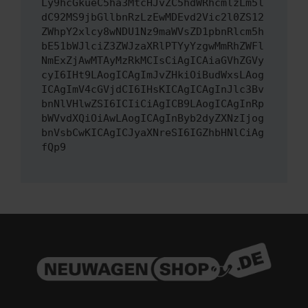
Ly9hcGkueC5ha3MtcHJvZC5hdWRhcmlzLm5l
dC92MS9jbGllbnRzLzEwMDEvd2Vic2l0ZS12
ZWhpY2xlcy8wNDU1Nz9maWVsZD1pbnRlcm5h
bE51bWJlciZ3ZWJzaXRlPTYyYzgwMmRhZWFl
NmExZjAwMTAyMzRkMCIsCiAgICAiaGVhZGVy
cyI6IHt9LAogICAgImJvZHkiOiBudWxsLAog
ICAgImV4cGVjdCI6IHsKICAgICAgInJlc3Bv
bnNlVHlwZSI6ICIiCiAgICB9LAogICAgInRp
bWVvdXQiOiAwLAogICAgInByb2dyZXNzIjog
bnVsbCwKICAgICJyaXNreSI6IGZhbHNlCiAg
fQp9