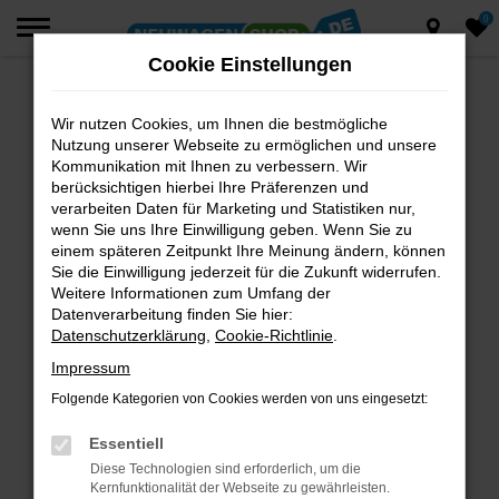
0
Zum
Hauptinhalt
Cookie Einstellungen
springen
Wir nutzen Cookies, um Ihnen die bestmögliche
Fehler: Network Error
Nutzung unserer Webseite zu ermöglichen und unsere
Beim Laden ist ein Fehler aufgetreten.
Kommunikation mit Ihnen zu verbessern. Wir
berücksichtigen hierbei Ihre Präferenzen und
Hier sind ein paar Tipps, die dir helfen können:
verarbeiten Daten für Marketing und Statistiken nur,
wenn Sie uns Ihre Einwilligung geben. Wenn Sie zu
Überprüfe deine Firewall und deine
einem späteren Zeitpunkt Ihre Meinung ändern, können
Internetverbindung.
Sie die Einwilligung jederzeit für die Zukunft widerrufen.
Laden andere Webseiten, zum Beispiel deine
Weitere Informationen zum Umfang der
Suchmaschine?
Datenverarbeitung finden Sie hier:
Datenschutzerklärung
,
Cookie-Richtlinie
.
Prüfe deine Browsererweiterungen.
Manche Erweiterungen, wie Werbeblocker,
Impressum
können das Laden bestimmter Seiten
Folgende Kategorien von Cookies werden von uns eingesetzt:
verhindern. Funktioniert die Seite in einem
anderen Browser oder in einem privaten
Essentiell
Fenster?
Diese Technologien sind erforderlich, um die
Kernfunktionalität der Webseite zu gewährleisten.
Starte dein Gerät neu.