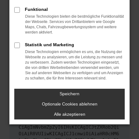
Das kann manchmal helfen, vorübergehende
Funktional
Probleme zu beheben.
Diese Technologien bieten die bestmögliche Funktionalität
Stelle sicher, dass dein Browser und dein
der Webseite. Services von Drittanbietern wie Google
Maps, Chats, Fahrzeugbewertungssystem und weitere
Betriebssystem auf dem neuesten Stand
werden aktiviert.
sind.
Veraltete Software birgt nicht nur ein
Statistik und Marketing
Sicherheitsrisiko, sondern kann auch dazu
Diese Technologien ermöglichen es uns, die Nutzung der
führen, dass bestimmte Funktionen nicht mehr
Webseite zu analysieren, um die Leistung zu messen und
unterstützt werden.
zu verbessern. Zudem werden Technologien eingesetzt,
die von dritten Werbetreibenden verwendet werden, um
Wende dich an den Webseitenbetreiber.
Sie auf anderen Webseiten zu verfolgen und um Anzeigen
Wenn du alle oben genannten Schritte versucht
zu schalten, die für Ihre Interessen relevant sind.
hast, kontaktiere uns bitte. Wir werden
versuchen, das Problem zu beheben. Du kannst
Speichern
uns diesen Text schicken, um uns bei der
Optionale Cookies ablehnen
Fehlersuche zu unterstützen:
Alle akzeptieren
ewogICJuYW1lIjogIk5ldHdvcmtFcnJvciIs
CiAgImNvbmZpZyI6IHsKICAgICJtZXRob2Qi
OiAiR0VUIiwKICAgICJ1cmwiOiAiaHR0cHM6