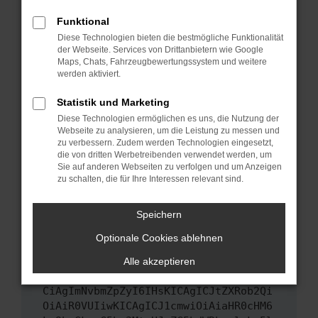
Das kann manchmal helfen, vorübergehende
Funktional
Probleme zu beheben.
Diese Technologien bieten die bestmögliche Funktionalität
Stelle sicher, dass dein Browser und dein
der Webseite. Services von Drittanbietern wie Google
Maps, Chats, Fahrzeugbewertungssystem und weitere
Betriebssystem auf dem neuesten Stand
werden aktiviert.
sind.
Veraltete Software birgt nicht nur ein
Statistik und Marketing
Sicherheitsrisiko, sondern kann auch dazu
Diese Technologien ermöglichen es uns, die Nutzung der
führen, dass bestimmte Funktionen nicht mehr
Webseite zu analysieren, um die Leistung zu messen und
unterstützt werden.
zu verbessern. Zudem werden Technologien eingesetzt,
die von dritten Werbetreibenden verwendet werden, um
Wende dich an den Webseitenbetreiber.
Sie auf anderen Webseiten zu verfolgen und um Anzeigen
Wenn du alle oben genannten Schritte versucht
zu schalten, die für Ihre Interessen relevant sind.
hast, kontaktiere uns bitte. Wir werden
versuchen, das Problem zu beheben. Du kannst
Speichern
uns diesen Text schicken, um uns bei der
Optionale Cookies ablehnen
Fehlersuche zu unterstützen:
Alle akzeptieren
ewogICJuYW1lIjogIk5ldHdvcmtFcnJvciIs
CiAgImNvbmZpZyI6IHsKICAgICJtZXRob2Qi
OiAiR0VUIiwKICAgICJ1cmwiOiAiaHR0cHM6