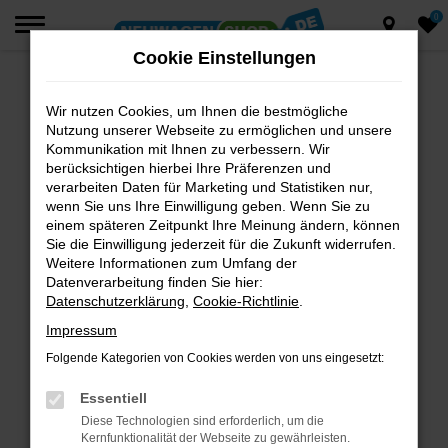
0
Zum
Hauptinhalt
Cookie Einstellungen
springen
Wir nutzen Cookies, um Ihnen die bestmögliche
Fehler: Network Error
Nutzung unserer Webseite zu ermöglichen und unsere
Beim Laden ist ein Fehler aufgetreten.
Kommunikation mit Ihnen zu verbessern. Wir
berücksichtigen hierbei Ihre Präferenzen und
Hier sind ein paar Tipps, die dir helfen können:
verarbeiten Daten für Marketing und Statistiken nur,
wenn Sie uns Ihre Einwilligung geben. Wenn Sie zu
Überprüfe deine Firewall und deine
einem späteren Zeitpunkt Ihre Meinung ändern, können
Internetverbindung.
Sie die Einwilligung jederzeit für die Zukunft widerrufen.
Laden andere Webseiten, zum Beispiel deine
Weitere Informationen zum Umfang der
Suchmaschine?
Datenverarbeitung finden Sie hier:
Datenschutzerklärung
,
Cookie-Richtlinie
.
Prüfe deine Browsererweiterungen.
Manche Erweiterungen, wie Werbeblocker,
Impressum
können das Laden bestimmter Seiten
Folgende Kategorien von Cookies werden von uns eingesetzt:
verhindern. Funktioniert die Seite in einem
anderen Browser oder in einem privaten
Essentiell
Fenster?
Diese Technologien sind erforderlich, um die
Kernfunktionalität der Webseite zu gewährleisten.
Starte dein Gerät neu.