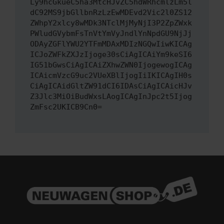
Ly9hcGkueC5ha3MtcHJvZC5hdWRhcmlzLm5l
dC92MS9jbGllbnRzLzEwMDEvd2Vic2l0ZS12
ZWhpY2xlcy8wMDk3NTclMjMyNjI3P2ZpZWxk
PWludGVybmFsTnVtYmVyJndlYnNpdGU9NjJj
ODAyZGFlYWU2YTFmMDAxMDIzNGQwIiwKICAg
ICJoZWFkZXJzIjoge30sCiAgICAiYm9keSI6
IG51bGwsCiAgICAiZXhwZWN0IjogewogICAg
ICAicmVzcG9uc2VUeXBlIjogIiIKICAgIH0s
CiAgICAidGltZW91dCI6IDAsCiAgICAicHJv
Z3Jlc3MiOiBudWxsLAogICAgInJpc2t5Ijog
ZmFsc2UKICB9Cn0=