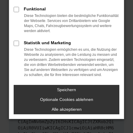
Das kann manchmal helfen, vorübergehende
Funktional
Probleme zu beheben.
Diese Technologien bieten die bestmögliche Funktionalität
Stelle sicher, dass dein Browser und dein
der Webseite. Services von Drittanbietern wie Google
Maps, Chats, Fahrzeugbewertungssystem und weitere
Betriebssystem auf dem neuesten Stand
werden aktiviert.
sind.
Veraltete Software birgt nicht nur ein
Statistik und Marketing
Sicherheitsrisiko, sondern kann auch dazu
Diese Technologien ermöglichen es uns, die Nutzung der
führen, dass bestimmte Funktionen nicht mehr
Webseite zu analysieren, um die Leistung zu messen und
unterstützt werden.
zu verbessern. Zudem werden Technologien eingesetzt,
die von dritten Werbetreibenden verwendet werden, um
Wende dich an den Webseitenbetreiber.
Sie auf anderen Webseiten zu verfolgen und um Anzeigen
Wenn du alle oben genannten Schritte versucht
zu schalten, die für Ihre Interessen relevant sind.
hast, kontaktiere uns bitte. Wir werden
versuchen, das Problem zu beheben. Du kannst
Speichern
uns diesen Text schicken, um uns bei der
Optionale Cookies ablehnen
Fehlersuche zu unterstützen:
Alle akzeptieren
ewogICJuYW1lIjogIk5ldHdvcmtFcnJvciIs
CiAgImNvbmZpZyI6IHsKICAgICJtZXRob2Qi
OiAiR0VUIiwKICAgICJ1cmwiOiAiaHR0cHM6