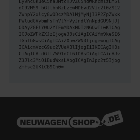
Ly9hcGkueC5ha3MtcHJvZC5hdWRhcmlzLm5l
dC92MS9jbGllbnRzLzEwMDEvd2Vic2l0ZS12
ZWhpY2xlcy8wODczMDAlMjMyNjI3P2ZpZWxk
PWludGVybmFsTnVtYmVyJndlYnNpdGU9NjJj
ODAyZGFlYWU2YTFmMDAxMDIzNGQwIiwKICAg
ICJoZWFkZXJzIjoge30sCiAgICAiYm9keSI6
IG51bGwsCiAgICAiZXhwZWN0IjogewogICAg
ICAicmVzcG9uc2VUeXBlIjogIiIKICAgIH0s
CiAgICAidGltZW91dCI6IDAsCiAgICAicHJv
Z3Jlc3MiOiBudWxsLAogICAgInJpc2t5Ijog
ZmFsc2UKICB9Cn0=