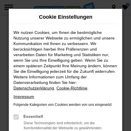
0
Zum
Hauptinhalt
Cookie Einstellungen
springen
Wir nutzen Cookies, um Ihnen die bestmögliche
Fehler: Network Error
Nutzung unserer Webseite zu ermöglichen und unsere
Beim Laden ist ein Fehler aufgetreten.
Kommunikation mit Ihnen zu verbessern. Wir
berücksichtigen hierbei Ihre Präferenzen und
Hier sind ein paar Tipps, die dir helfen können:
verarbeiten Daten für Marketing und Statistiken nur,
wenn Sie uns Ihre Einwilligung geben. Wenn Sie zu
Überprüfe deine Firewall und deine
einem späteren Zeitpunkt Ihre Meinung ändern, können
Internetverbindung.
Sie die Einwilligung jederzeit für die Zukunft widerrufen.
Laden andere Webseiten, zum Beispiel deine
Weitere Informationen zum Umfang der
Suchmaschine?
Datenverarbeitung finden Sie hier:
Datenschutzerklärung
,
Cookie-Richtlinie
.
Prüfe deine Browsererweiterungen.
Manche Erweiterungen, wie Werbeblocker,
Impressum
können das Laden bestimmter Seiten
Folgende Kategorien von Cookies werden von uns eingesetzt:
verhindern. Funktioniert die Seite in einem
anderen Browser oder in einem privaten
Essentiell
Fenster?
Diese Technologien sind erforderlich, um die
Kernfunktionalität der Webseite zu gewährleisten.
Starte dein Gerät neu.