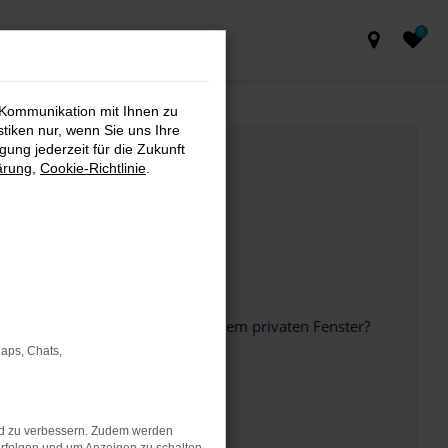
0
 Kommunikation mit Ihnen zu
stiken nur, wenn Sie uns Ihre
ung jederzeit für die Zukunft
ärung
,
Cookie-Richtlinie
.
inem anderen Browser oder in einem privaten Fenster?
Maps, Chats,
ht mehr unterstützt werden.
nd zu verbessern. Zudem werden