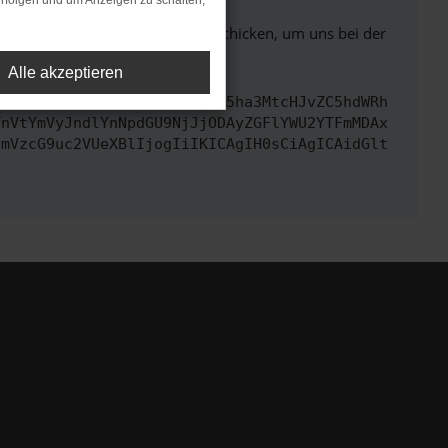
rfolgen und um Anzeigen zu schalten,
ben. Du kannst uns diesen Text schicken, um uns bei der
Alle akzeptieren
cmwiOiAiaHR0cHM6Ly9hcGkueC5ha3MtcHJvZC5hdWRh
TnVtYmVyJndlYnNpdGU9NjJjODAyZGFlYWU2YTFmMDAx
cmVzcG9uc2VUeXBlIjogIiIKICAgIH0sCiAgICAidGlt