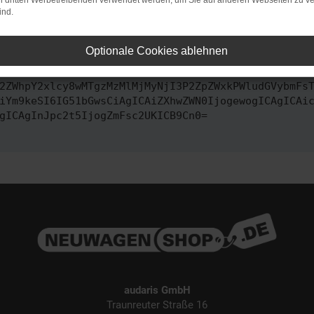
on dritten Werbetreibenden verwendet werden, um Sie auf anderen Webseiten zu ve
ind.
ontaktiere uns bitte. Wir werden versuchen, das Problem zu behe
Optionale Cookies ablehnen
vbmZpZyI6IHsKICAgICJtZXRob2QiOiAiR0VUIiwKICAgICJ1
2ZWhpY2xlcy8wMTgzMzMlMjMyNjI3P2ZpZWxkPWludGVybmFs
iYm9keSI6IG51bGwsCiAgICAiZXhwZWN0IjogewogICAgICAi
gICAgInJpc2t5IjogZmFsc2UKICB9Cn0=
audaris GmbH
Traunreuter Straße 16