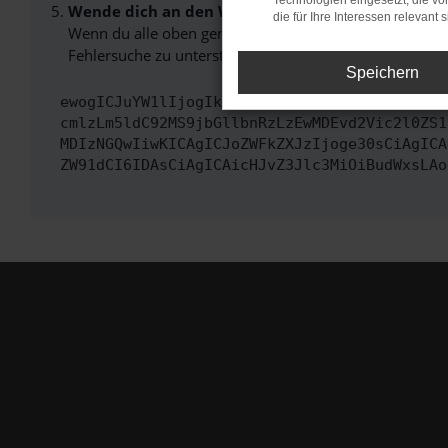
Technologien eingesetzt, die v
Wende dich an den Webseitenbetreiber.
die für Ihre Interessen relevant s
Wenn du alle oben genannten Schritte versucht hast, k
Fehlersuche zu unterstützen:
Speichern
ewogICJuYW1lIjogIk5ldHdvcmtFcnJvciIsCiAgImN
cmlzLm5ldC92MS9jbGllbnRzLzEwMDEvd2Vic2l0ZS1
MDIzNGQwIiwKICAgICJoZWFkZXJzIjoge30sCiAgICA
ZW91dCI6IDAsCiAgICAicHJvZ3Jlc3MiOiBudWxsLAo