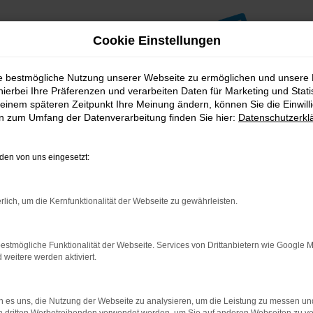
Cookie Einstellungen
ie bestmögliche Nutzung unserer Webseite zu ermöglichen und unsere
hierbei Ihre Präferenzen und verarbeiten Daten für Marketing und Stati
einem späteren Zeitpunkt Ihre Meinung ändern, können Sie die Einwillig
en zum Umfang der Datenverarbeitung finden Sie hier:
Datenschutzerkl
en von uns eingesetzt:
indung.
hine?
rlich, um die Kernfunktionalität der Webseite zu gewährleisten.
aden bestimmter Seiten verhindern. Funktioniert die Seite in e
estmögliche Funktionalität der Webseite. Services von Drittanbietern wie Google 
eitere werden aktiviert.
 zu beheben.
bssystem auf dem neuesten Stand sind.
ko, sondern kann auch dazu führen, dass bestimmte Funktionen nic
 es uns, die Nutzung der Webseite zu analysieren, um die Leistung zu messen u