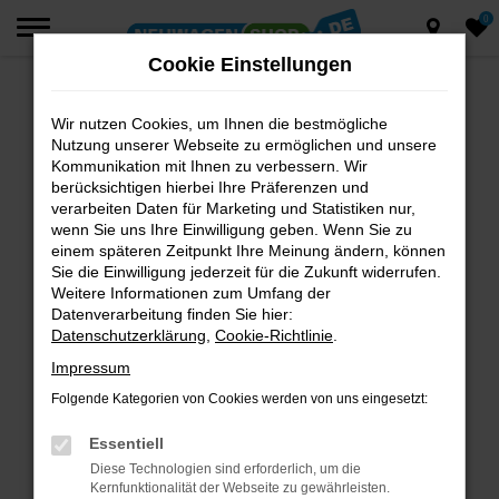
0
Zum
Hauptinhalt
Cookie Einstellungen
springen
Wir nutzen Cookies, um Ihnen die bestmögliche
Fehler: Network Error
Nutzung unserer Webseite zu ermöglichen und unsere
Beim Laden ist ein Fehler aufgetreten.
Kommunikation mit Ihnen zu verbessern. Wir
berücksichtigen hierbei Ihre Präferenzen und
Hier sind ein paar Tipps, die dir helfen können:
verarbeiten Daten für Marketing und Statistiken nur,
wenn Sie uns Ihre Einwilligung geben. Wenn Sie zu
Überprüfe deine Firewall und deine
einem späteren Zeitpunkt Ihre Meinung ändern, können
Internetverbindung.
Sie die Einwilligung jederzeit für die Zukunft widerrufen.
Laden andere Webseiten, zum Beispiel deine
Weitere Informationen zum Umfang der
Suchmaschine?
Datenverarbeitung finden Sie hier:
Datenschutzerklärung
,
Cookie-Richtlinie
.
Prüfe deine Browsererweiterungen.
Manche Erweiterungen, wie Werbeblocker,
Impressum
können das Laden bestimmter Seiten
Folgende Kategorien von Cookies werden von uns eingesetzt:
verhindern. Funktioniert die Seite in einem
anderen Browser oder in einem privaten
Essentiell
Fenster?
Diese Technologien sind erforderlich, um die
Kernfunktionalität der Webseite zu gewährleisten.
Starte dein Gerät neu.