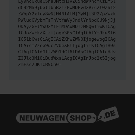
Ly9hcGkueC5ha3MtcHJvZC5hdWRhcmlzLm5l
dC92MS9jbGllbnRzLzEwMDEvd2Vic2l0ZS12
ZWhpY2xlcy8wNjM4NTAlMjMyNjI3P2ZpZWxk
PWludGVybmFsTnVtYmVyJndlYnNpdGU9NjJj
ODAyZGFlYWU2YTFmMDAxMDIzNGQwIiwKICAg
ICJoZWFkZXJzIjoge30sCiAgICAiYm9keSI6
IG51bGwsCiAgICAiZXhwZWN0IjogewogICAg
ICAicmVzcG9uc2VUeXBlIjogIiIKICAgIH0s
CiAgICAidGltZW91dCI6IDAsCiAgICAicHJv
Z3Jlc3MiOiBudWxsLAogICAgInJpc2t5Ijog
ZmFsc2UKICB9Cn0=