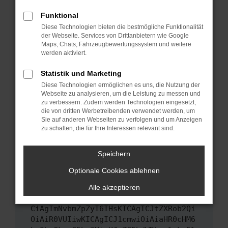
Das kann manchmal helfen, vorübergehende
Funktional
Probleme zu beheben.
Diese Technologien bieten die bestmögliche Funktionalität
Stelle sicher, dass dein Browser und dein
der Webseite. Services von Drittanbietern wie Google
Maps, Chats, Fahrzeugbewertungssystem und weitere
Betriebssystem auf dem neuesten Stand
werden aktiviert.
sind.
Veraltete Software birgt nicht nur ein
Statistik und Marketing
Sicherheitsrisiko, sondern kann auch dazu
Diese Technologien ermöglichen es uns, die Nutzung der
führen, dass bestimmte Funktionen nicht mehr
Webseite zu analysieren, um die Leistung zu messen und
unterstützt werden.
zu verbessern. Zudem werden Technologien eingesetzt,
die von dritten Werbetreibenden verwendet werden, um
Wende dich an den Webseitenbetreiber.
Sie auf anderen Webseiten zu verfolgen und um Anzeigen
Wenn du alle oben genannten Schritte versucht
zu schalten, die für Ihre Interessen relevant sind.
hast, kontaktiere uns bitte. Wir werden
versuchen, das Problem zu beheben. Du kannst
Speichern
uns diesen Text schicken, um uns bei der
Optionale Cookies ablehnen
Fehlersuche zu unterstützen:
Alle akzeptieren
ewogICJuYW1lIjogIk5ldHdvcmtFcnJvciIs
CiAgImNvbmZpZyI6IHsKICAgICJtZXRob2Qi
OiAiR0VUIiwKICAgICJ1cmwiOiAiaHR0cHM6